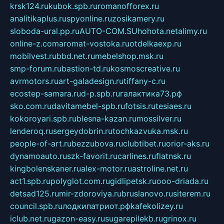
krsk124.ru
kubok.spb.ru
romanofforex.ru
analitikaplus.ru
spyonline.ru
zosikamery.ru
sloboda-ural.pp.ru
AUTO-COM.SU
hohota.net
alimy.ru
online-z.com
aromat-vostoka.ru
otdelkaexp.ru
mobilvest.ru
bbd.net.ru
mebelshop.msk.ru
smp-forum.ru
bastion-td.ru
kosmoscreative.ru
avrmotors.ru
art-galadesign.ru
tiffany-c.ru
ecostep-samara.ru
d-p.spb.ru
галактика73.рф
sko.com.ru
davitamebel-spb.ru
fotsis.ru
tesiaes.ru
kokoroyari.spb.ru
blesna-kazan.ru
mossilver.ru
lenderoq.ru
sergeydobrin.ru
tochkazvuka.msk.ru
people-of-art.ru
bezzubova.ru
clubtibet.ru
orior-aks.ru
dynamoauto.ru
szk-favorit.ru
carlines.ru
flatnsk.ru
kingbolenskaner.ru
alex-motor.ru
astroline.net.ru
act1.spb.ru
polyglot.com.ru
gidlipetsk.ru
ooo-driada.ru
detsad125.ru
mir-zdoroviya.ru
bruslanovo.ru
siterem.ru
council.spb.ru
лодкипатриот.рф
kafekolizey.ru
iclub.net.ru
gazon-easy.ru
sugarepilekb.ru
grinox.ru