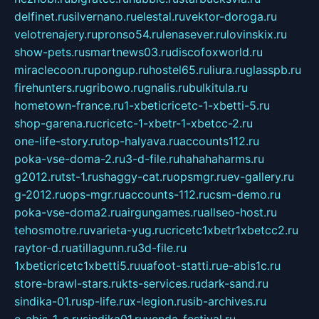
delfinet.ru
silvernano.ru
elestal.ru
vektor-doroga.ru
velotrenajery.ru
pronso54.ru
lenasever.ru
lovinskix.ru
show-pets.ru
smartnews03.ru
discofoxworld.ru
miraclecoon.ru
pongup.ru
hostel65.ru
liura.ru
glasspb.ru
firehunters.ru
gribowo.ru
gnalis.ru
bulkitula.ru
hometown-france.ru
1-xbeticricetc-1-xbetti-5.ru
shop-garena.ru
cricetc-1-xbetr-1-xbetcc-2.ru
one-life-story.ru
top-halyava.ru
accounts112.ru
poka-vse-doma-2.ru
3-d-file.ru
hahahaharms.ru
g2012.ru
tst-1.ru
shaggy-cat.ru
opsmgr.ru
ev-gallery.ru
g-2012.ru
ops-mgr.ru
accounts-112.ru
csm-demo.ru
poka-vse-doma2.ru
airgungames.ru
allseo-host.ru
tehosmotre.ru
varieta-yug.ru
cricetc1xbetr1xbetcc2.ru
raytor-d.ru
atillagunn.ru
3d-file.ru
1xbeticricetc1xbetti5.ru
uafoot-statti.ru
e-abis1c.ru
store-brawl-stars.ru
kts-services.ru
dark-sand.ru
sindika-01.ru
sp-life.ru
x-legion.ru
sib-archives.ru