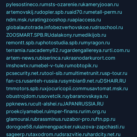
pylesostineco.ru
msts-ozarenie.ru
kameryjooan.ru
artemovskij.ru
dopler.spb.ru
aid70.ru
metall-perm.ru
ndm.msk.ru
ratingzooshop.ru
apiaccess.ru
globalautotrade.info
bezverhovskoe.ru
drsschool.ru
ZOOSMART.SPB.RU
dalakony.ru
medikijob.ru
remontt.spb.ru
photostudia.spb.ru
myragon.ru
terramia.ru
academy62.ru
gardengallereya.ru
rti.com.ru
artem-news.ru
biserinca.ru
krasnodarkurort.com
imshowtv.ru
mebel-v-tule.ru
mobtopik.ru
pcsecurity.net.ru
tool-sib.ru
multimetrunit.ru
sp-tour.ru
fan-cs.ru
santeh-russia.ru
symbian9.net.ru
DSHAIR.RU
tmmotors.spb.ru
xjocuricopii.com
musavtomat.msk.ru
obustrojdom.ru
sovetcik.ru
ybaranovskaya.ru
ppknews.ru
cult-alshei.ru
JAPANRUSSIA.RU
proekciyamebel.ru
imper-finans.ru
rim.org.ru
glamourai.ru
brassminus.ru
zabor-pro.ru
ftn.pp.ru
dorogoe58.ru
laimengpacker.ru
kuzova-zapchasti.ru
sageerp.ru
taxodrom.ru
dsrazvitie.ru
hardcity.net.ru