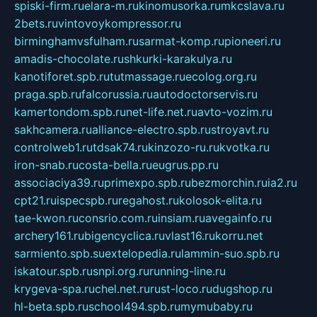
spiski-firm.ru
elara-m.ru
kinomusorka.ru
mkcslava.ru
2bets.ru
vintovoykompressor.ru
birminghamvsfulham.ru
sarmat-komp.ru
pioneeri.ru
amadis-chocolate.ru
shkurki-karakulya.ru
kanotiforet.spb.ru
tutmassage.ru
ecolog.org.ru
praga.spb.ru
falcorussia.ru
autodoctorservis.ru
kamertondom.spb.ru
net-life.net.ru
avto-vozim.ru
sakhcamera.ru
alliance-electro.spb.ru
stroyavt.ru
controlweb1.ru
tdsak74.ru
kinzozo-ru.ru
kvotka.ru
iron-snab.ru
costa-bella.ru
eugrus.pp.ru
associaciya39.ru
primexpo.spb.ru
bezmorchin.ru
ia2.ru
cpt21.ru
ispecspb.ru
regahost.ru
kolosok-elita.ru
tae-kwon.ru
consrio.com.ru
insiam.ru
avegainfo.ru
archery161.ru
bigencyclica.ru
vlast16.ru
korru.net
sarmiento.spb.su
extelopedia.ru
lammin-suo.spb.ru
iskatour.spb.ru
snpi.org.ru
running-line.ru
krygeva-spa.ru
chel.net.ru
rust-loco.ru
dugshop.ru
hl-beta.spb.ru
school494.spb.ru
mymubaby.ru