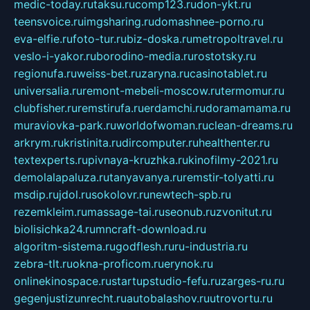
medic-today.ru
taksu.ru
comp123.ru
don-ykt.ru
teensvoice.ru
imgsharing.ru
domashnee-porno.ru
eva-elfie.ru
foto-tur.ru
biz-doska.ru
metropoltravel.ru
veslo-i-yakor.ru
borodino-media.ru
rostotsky.ru
regionufa.ru
weiss-bet.ru
zaryna.ru
casinotablet.ru
universalia.ru
remont-mebeli-moscow.ru
termomur.ru
clubfisher.ru
remstirufa.ru
erdamchi.ru
doramamama.ru
muraviovka-park.ru
worldofwoman.ru
clean-dreams.ru
arkrym.ru
kristinita.ru
dircomputer.ru
healthenter.ru
textexperts.ru
pivnaya-kruzhka.ru
kinofilmy-2021.ru
demolalapaluza.ru
tanyavanya.ru
remstir-tolyatti.ru
msdip.ru
jdol.ru
sokolovr.ru
newtech-spb.ru
rezemkleim.ru
massage-tai.ru
seonub.ru
zvonitut.ru
biolisichka24.ru
mncraft-download.ru
algoritm-sistema.ru
godflesh.ru
ru-industria.ru
zebra-tlt.ru
okna-proficom.ru
erynok.ru
onlinekinospace.ru
startupstudio-fefu.ru
zarges-ru.ru
gegenjustizunrecht.ru
autobalashov.ru
utrovortu.ru