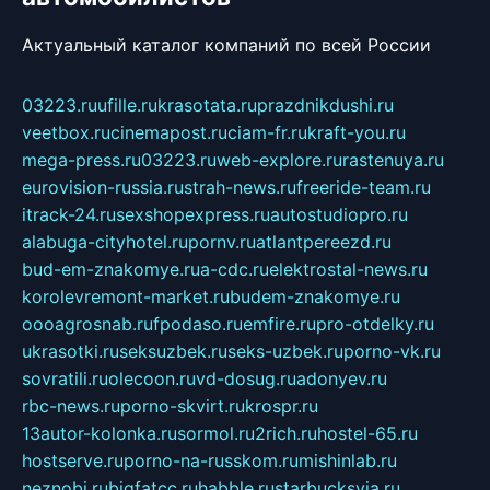
Актуальный каталог компаний по всей России
03223.ru
ufille.ru
krasotata.ru
prazdnikdushi.ru
veetbox.ru
cinemapost.ru
ciam-fr.ru
kraft-you.ru
mega-press.ru
03223.ru
web-explore.ru
rastenuya.ru
eurovision-russia.ru
strah-news.ru
freeride-team.ru
itrack-24.ru
sexshopexpress.ru
autostudiopro.ru
alabuga-cityhotel.ru
pornv.ru
atlantpereezd.ru
bud-em-znakomye.ru
a-cdc.ru
elektrostal-news.ru
korolevremont-market.ru
budem-znakomye.ru
oooagrosnab.ru
fpodaso.ru
emfire.ru
pro-otdelky.ru
ukrasotki.ru
seksuzbek.ru
seks-uzbek.ru
porno-vk.ru
sovratili.ru
olecoon.ru
vd-dosug.ru
adonyev.ru
rbc-news.ru
porno-skvirt.ru
krospr.ru
13autor-kolonka.ru
sormol.ru
2rich.ru
hostel-65.ru
hostserve.ru
porno-na-russkom.ru
mishinlab.ru
neznobi.ru
bigfatcc.ru
habble.ru
starbucksvia.ru