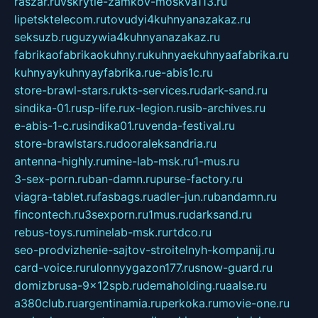
raszar.ru
vskrytie-zamkov-moskva113.ru
lipetsktelecom.ru
tovudyi4kuhnyanazakaz.ru
seksuzb.ru
guzywia4kuhnyanazakaz.ru
fabrikaofabrikaokuhny.ru
kuhnyaekuhnyaafabrika.ru
kuhnyaykuhnyayfabrika.ru
e-abis1c.ru
store-brawl-stars.ru
kts-services.ru
dark-sand.ru
sindika-01.ru
sp-life.ru
x-legion.ru
sib-archives.ru
e-abis-1-c.ru
sindika01.ru
venda-festival.ru
store-brawlstars.ru
dooraleksandria.ru
antenna-highly.ru
mine-lab-msk.ru
1-mus.ru
3-sex-porn.ru
ban-damn.ru
purse-factory.ru
viagra-tablet.ru
fasbags.ru
adler-jun.ru
bandamn.ru
fincontech.ru
3sexporn.ru
1mus.ru
darksand.ru
rebus-toys.ru
minelab-msk.ru
rtdco.ru
seo-prodvizhenie-sajtov-stroitelnyh-kompanij.ru
card-voice.ru
rulonnyygazon177.ru
snow-guard.ru
domizbrusa-9x12spb.ru
demaholding.ru
aalse.ru
a380club.ru
argentinamia.ru
perkoka.ru
movie-one.ru