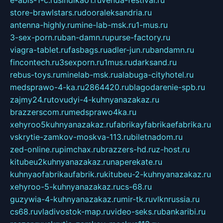
e-abis-1-c.ru
sindika01.ru
venda-festival.ru
store-brawlstars.ru
dooraleksandria.ru
antenna-highly.ru
mine-lab-msk.ru
1-mus.ru
3-sex-porn.ru
ban-damn.ru
purse-factory.ru
viagra-tablet.ru
fasbags.ru
adler-jun.ru
bandamn.ru
fincontech.ru
3sexporn.ru
1mus.ru
darksand.ru
rebus-toys.ru
minelab-msk.ru
alabuga-cityhotel.ru
medsprawo-4-ka.ru
2864420.ru
blagodarenie-spb.ru
zajmy24.ru
tovudyi-4-kuhnyanazakaz.ru
brazzerscom.ru
medsprawo4ka.ru
xehyroo5kuhnyanazakaz.ru
fabrikayfabrikaefabrika.ru
vskrytie-zamkov-moskva-113.ru
biletnadom.ru
zed-online.ru
pimchax.ru
brazzers-hd.ru
z-host.ru
kitubeu2kuhnyanazakaz.ru
naperekate.ru
kuhnyaofabrikaufabrik.ru
kitubeu-2-kuhnyanazakaz.ru
xehyroo-5-kuhnyanazakaz.ru
cs-68.ru
guzywia-4-kuhnyanazakaz.ru
mir-tk.ru
vlknrussia.ru
cs68.ru
vladivostok-map.ru
video-seks.ru
bankaribi.ru