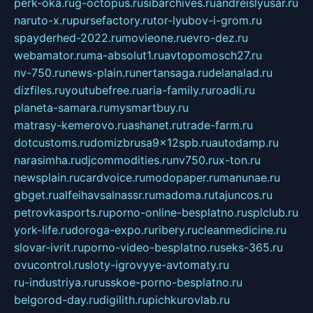
perk-oka.ru
g-octopus.ru
sibarchives.ru
andreislyusar.ru
naruto-x.ru
pursefactory.ru
tor-lyubov-i-grom.ru
spayderhed-2022.ru
movieone.ru
evro-dez.ru
webamator.ru
ma-absolut1.ru
avtopomosch27.ru
nv-750.ru
news-plain.ru
nertansaga.ru
delanalad.ru
dizfiles.ru
youtubefree.ru
aria-family.ru
roadli.ru
planeta-samara.ru
mysmartbuy.ru
matrasy-kemerovo.ru
ashanet.ru
trade-farm.ru
dotcustoms.ru
domizbrusa9x12spb.ru
autodamp.ru
narasimha.ru
djcommodities.ru
nv750.ru
x-ton.ru
newsplain.ru
cardvoice.ru
modopaper.ru
manunae.ru
gbget.ru
alfeihavsalnassr.ru
madoma.ru
tajuncos.ru
petrovkasports.ru
porno-online-besplatno.ru
splclub.ru
york-life.ru
doroga-expo.ru
ribery.ru
cleanmedicine.ru
slovar-ivrit.ru
porno-video-besplatno.ru
seks-365.ru
ovucontrol.ru
sloty-igrovyye-avtomaty.ru
ru-industriya.ru
russkoe-porno-besplatno.ru
belgorod-day.ru
digilith.ru
pichkurovlab.ru