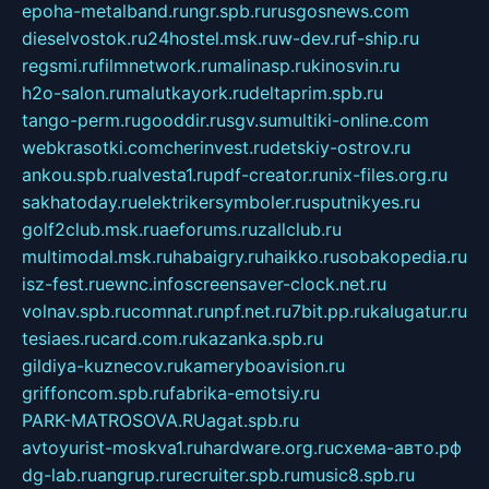
epoha-metalband.ru
ngr.spb.ru
rusgosnews.com
dieselvostok.ru
24hostel.msk.ru
w-dev.ru
f-ship.ru
regsmi.ru
filmnetwork.ru
malinasp.ru
kinosvin.ru
h2o-salon.ru
malutkayork.ru
deltaprim.spb.ru
tango-perm.ru
gooddir.ru
sgv.su
multiki-online.com
webkrasotki.com
cherinvest.ru
detskiy-ostrov.ru
ankou.spb.ru
alvesta1.ru
pdf-creator.ru
nix-files.org.ru
sakhatoday.ru
elektrikersymboler.ru
sputnikyes.ru
golf2club.msk.ru
aeforums.ru
zallclub.ru
multimodal.msk.ru
habaigry.ru
haikko.ru
sobakopedia.ru
isz-fest.ru
ewnc.info
screensaver-clock.net.ru
volnav.spb.ru
comnat.ru
npf.net.ru
7bit.pp.ru
kalugatur.ru
tesiaes.ru
card.com.ru
kazanka.spb.ru
gildiya-kuznecov.ru
kameryboavision.ru
griffoncom.spb.ru
fabrika-emotsiy.ru
PARK-MATROSOVA.RU
agat.spb.ru
avtoyurist-moskva1.ru
hardware.org.ru
схема-авто.рф
dg-lab.ru
angrup.ru
recruiter.spb.ru
music8.spb.ru