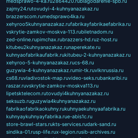
medsprawo-4-ka.ru
2864420.ru
blagodarenie-spb.ru
zajmy24.ru
tovudyi-4-kuhnyanazakaz.ru
brazzerscom.ru
medsprawo4ka.ru
xehyroo5kuhnyanazakaz.ru
fabrikayfabrikaefabrika.ru
vskrytie-zamkov-moskva-113.ru
biletnadom.ru
zed-online.ru
pimchax.ru
brazzers-hd.ru
z-host.ru
kitubeu2kuhnyanazakaz.ru
naperekate.ru
kuhnyaofabrikaufabrik.ru
kitubeu-2-kuhnyanazakaz.ru
xehyroo-5-kuhnyanazakaz.ru
cs-68.ru
guzywia-4-kuhnyanazakaz.ru
mir-tk.ru
vlknrussia.ru
cs68.ru
vladivostok-map.ru
video-seks.ru
bankaribi.ru
raszar.ru
vskrytie-zamkov-moskva113.ru
lipetsktelecom.ru
tovudyi4kuhnyanazakaz.ru
seksuzb.ru
guzywia4kuhnyanazakaz.ru
fabrikaofabrikaokuhny.ru
kuhnyaekuhnyaafabrika.ru
kuhnyaykuhnyayfabrika.ru
e-abis1c.ru
store-brawl-stars.ru
kts-services.ru
dark-sand.ru
sindika-01.ru
sp-life.ru
x-legion.ru
sib-archives.ru