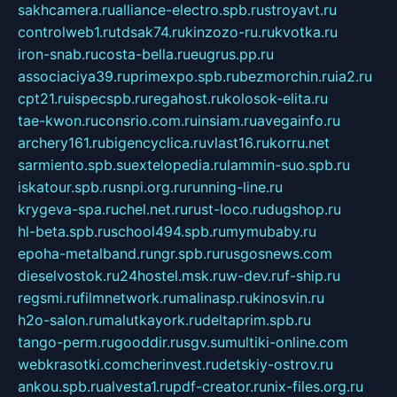
sakhcamera.ru
alliance-electro.spb.ru
stroyavt.ru
controlweb1.ru
tdsak74.ru
kinzozo-ru.ru
kvotka.ru
iron-snab.ru
costa-bella.ru
eugrus.pp.ru
associaciya39.ru
primexpo.spb.ru
bezmorchin.ru
ia2.ru
cpt21.ru
ispecspb.ru
regahost.ru
kolosok-elita.ru
tae-kwon.ru
consrio.com.ru
insiam.ru
avegainfo.ru
archery161.ru
bigencyclica.ru
vlast16.ru
korru.net
sarmiento.spb.su
extelopedia.ru
lammin-suo.spb.ru
iskatour.spb.ru
snpi.org.ru
running-line.ru
krygeva-spa.ru
chel.net.ru
rust-loco.ru
dugshop.ru
hl-beta.spb.ru
school494.spb.ru
mymubaby.ru
epoha-metalband.ru
ngr.spb.ru
rusgosnews.com
dieselvostok.ru
24hostel.msk.ru
w-dev.ru
f-ship.ru
regsmi.ru
filmnetwork.ru
malinasp.ru
kinosvin.ru
h2o-salon.ru
malutkayork.ru
deltaprim.spb.ru
tango-perm.ru
gooddir.ru
sgv.su
multiki-online.com
webkrasotki.com
cherinvest.ru
detskiy-ostrov.ru
ankou.spb.ru
alvesta1.ru
pdf-creator.ru
nix-files.org.ru