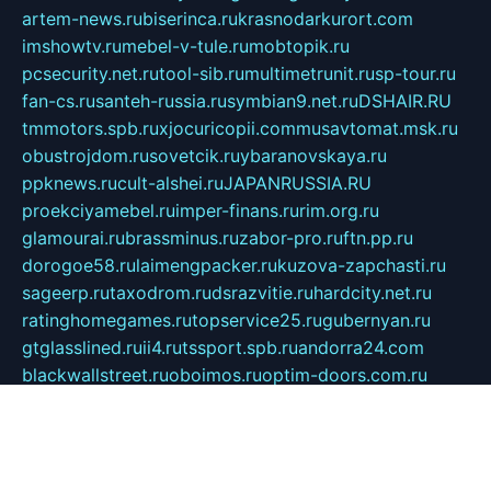
artem-news.ru
biserinca.ru
krasnodarkurort.com
imshowtv.ru
mebel-v-tule.ru
mobtopik.ru
pcsecurity.net.ru
tool-sib.ru
multimetrunit.ru
sp-tour.ru
fan-cs.ru
santeh-russia.ru
symbian9.net.ru
DSHAIR.RU
tmmotors.spb.ru
xjocuricopii.com
musavtomat.msk.ru
obustrojdom.ru
sovetcik.ru
ybaranovskaya.ru
ppknews.ru
cult-alshei.ru
JAPANRUSSIA.RU
proekciyamebel.ru
imper-finans.ru
rim.org.ru
glamourai.ru
brassminus.ru
zabor-pro.ru
ftn.pp.ru
dorogoe58.ru
laimengpacker.ru
kuzova-zapchasti.ru
sageerp.ru
taxodrom.ru
dsrazvitie.ru
hardcity.net.ru
ratinghomegames.ru
topservice25.ru
gubernyan.ru
gtglasslined.ru
ii4.ru
tssport.spb.ru
andorra24.com
blackwallstreet.ru
oboimos.ru
optim-doors.com.ru
ikuch.ru
nycr.org.ru
npa21.ru
vremya-ch.spb.ru
desert000.ru
ivtorgi.ru
ifiori.ru
catalog-statei.ru
dcv.org.ru
spetsmaster174.ru
ipkameryhiseeu.ru
dum26.ru
ruspol.spb.ru
fr-opendp.ru
kam-solnyshko.ru