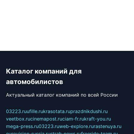
Каталог компаний для
автомобилистов
Актуальный каталог компаний по всей России
03223.ru
ufille.ru
krasotata.ru
prazdnikdushi.ru
veetbox.ru
cinemapost.ru
ciam-fr.ru
kraft-you.ru
mega-press.ru
03223.ru
web-explore.ru
rastenuya.ru
eurovision-russia.ru
strah-news.ru
freeride-team.ru