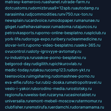
matrasy-kemerovo.ru
ashanet.ru
trade-farm.ru
dotcustoms.ru
domizbrusa9x12spb.ru
autodamp.ru
narasimha.ru
djcommodities.ru
nv750.ru
x-ton.ru
newsplain.ru
cardvoice.ru
modopaper.ru
manunae.ru
gbget.ru
alfeihavsalnassr.ru
madoma.ru
tajuncos.ru
petrovkasports.ru
porno-online-besplatno.ru
splclub.ru
york-life.ru
doroga-expo.ru
ribery.ru
cleanmedicine.ru
slovar-ivrit.ru
porno-video-besplatno.ru
seks-365.ru
ovucontrol.ru
sloty-igrovyye-avtomaty.ru
ru-industriya.ru
russkoe-porno-besplatno.ru
belgorod-day.ru
digilith.ru
pichkurovlab.ru
medic-today.ru
taksu.ru
comp123.ru
don-ykt.ru
teensvoice.ru
imgsharing.ru
domashnee-porno.ru
eva-elfie.ru
foto-tur.ru
biz-doska.ru
metropoltravel.ru
veslo-i-yakor.ru
borodino-media.ru
rostotsky.ru
regionufa.ru
weiss-bet.ru
zaryna.ru
casinotablet.ru
universalia.ru
remont-mebeli-moscow.ru
termomur.ru
clubfisher.ru
remstirufa.ru
erdamchi.ru
doramamama.ru