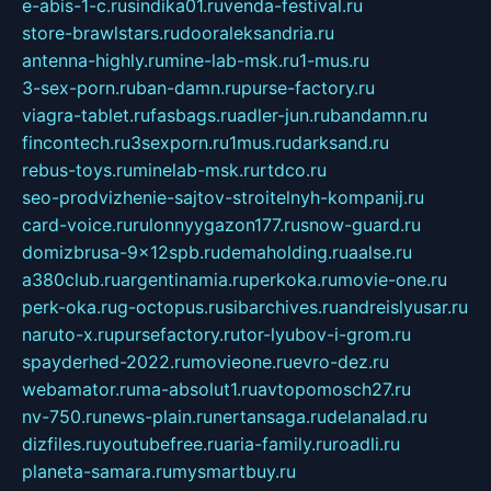
e-abis-1-c.ru
sindika01.ru
venda-festival.ru
store-brawlstars.ru
dooraleksandria.ru
antenna-highly.ru
mine-lab-msk.ru
1-mus.ru
3-sex-porn.ru
ban-damn.ru
purse-factory.ru
viagra-tablet.ru
fasbags.ru
adler-jun.ru
bandamn.ru
fincontech.ru
3sexporn.ru
1mus.ru
darksand.ru
rebus-toys.ru
minelab-msk.ru
rtdco.ru
seo-prodvizhenie-sajtov-stroitelnyh-kompanij.ru
card-voice.ru
rulonnyygazon177.ru
snow-guard.ru
domizbrusa-9x12spb.ru
demaholding.ru
aalse.ru
a380club.ru
argentinamia.ru
perkoka.ru
movie-one.ru
perk-oka.ru
g-octopus.ru
sibarchives.ru
andreislyusar.ru
naruto-x.ru
pursefactory.ru
tor-lyubov-i-grom.ru
spayderhed-2022.ru
movieone.ru
evro-dez.ru
webamator.ru
ma-absolut1.ru
avtopomosch27.ru
nv-750.ru
news-plain.ru
nertansaga.ru
delanalad.ru
dizfiles.ru
youtubefree.ru
aria-family.ru
roadli.ru
planeta-samara.ru
mysmartbuy.ru