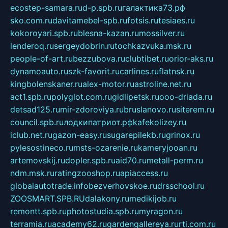
ecostep-samara.ru
d-p.spb.ru
галактика73.рф
sko.com.ru
davitamebel-spb.ru
fotsis.ru
tesiaes.ru
kokoroyari.spb.ru
blesna-kazan.ru
mossilver.ru
lenderoq.ru
sergeydobrin.ru
tochkazvuka.msk.ru
people-of-art.ru
bezzubova.ru
clubtibet.ru
orior-aks.ru
dynamoauto.ru
szk-favorit.ru
carlines.ru
flatnsk.ru
kingbolenskaner.ru
alex-motor.ru
astroline.net.ru
act1.spb.ru
polyglot.com.ru
gidlipetsk.ru
ooo-driada.ru
detsad125.ru
mir-zdoroviya.ru
bruslanovo.ru
siterem.ru
council.spb.ru
лодкипатриот.рф
kafekolizey.ru
iclub.net.ru
gazon-easy.ru
sugarepilekb.ru
grinox.ru
pylesostineco.ru
msts-ozarenie.ru
kameryjooan.ru
artemovskij.ru
dopler.spb.ru
aid70.ru
metall-perm.ru
ndm.msk.ru
ratingzooshop.ru
apiaccess.ru
globalautotrade.info
bezverhovskoe.ru
drsschool.ru
ZOOSMART.SPB.RU
dalakony.ru
medikijob.ru
remontt.spb.ru
photostudia.spb.ru
myragon.ru
terramia.ru
academy62.ru
gardengallereya.ru
rti.com.ru