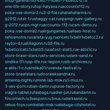
shop-garena.ru
cricetc-1-xbetr-1-xbetcc-2.ru
one-life-story.ru
top-halyava.ru
accounts112.ru
poka-vse-doma-2.ru
3-d-file.ru
hahahaharms.ru
g2012.ru
tst-1.ru
shaggy-cat.ru
opsmgr.ru
ev-gallery.ru
g-2012.ru
ops-mgr.ru
accounts-112.ru
csm-demo.ru
poka-vse-doma2.ru
airgungames.ru
allseo-host.ru
tehosmotre.ru
varieta-yug.ru
cricetc1xbetr1xbetcc2.ru
raytor-d.ru
atillagunn.ru
3d-file.ru
1xbeticricetc1xbetti5.ru
uafoot-statti.ru
e-abis1c.ru
store-brawl-stars.ru
kts-services.ru
dark-sand.ru
sindika-01.ru
sp-life.ru
x-legion.ru
sib-archives.ru
e-abis-1-c.ru
sindika01.ru
venda-festival.ru
store-brawlstars.ru
dooraleksandria.ru
antenna-highly.ru
mine-lab-msk.ru
1-mus.ru
3-sex-porn.ru
ban-damn.ru
purse-factory.ru
viagra-tablet.ru
fasbags.ru
adler-jun.ru
bandamn.ru
fincontech.ru
3sexporn.ru
1mus.ru
darksand.ru
rebus-toys.ru
minelab-msk.ru
alabuga-cityhotel.ru