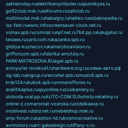
sakhatoday.ru
elektrikersymboler.ru
sputnikyes.ru
golf2club.msk.ru
aeforums.ru
zallclub.ru
multimodal.msk.ru
habaigry.ru
haikko.ru
sobakopedia.ru
isz-fest.ru
ewnc.info
screensaver-clock.net.ru
volnav.spb.ru
comnat.ru
npf.net.ru
7bit.pp.ru
kalugatur.ru
tesiaes.ru
card.com.ru
kazanka.spb.ru
gildiya-kuznecov.ru
kameryboavision.ru
griffoncom.spb.ru
fabrika-emotsiy.ru
PARK-MATROSOVA.RU
agat.spb.ru
avtoyurist-moskva1.ru
hardware.org.ru
схема-авто.рф
dg-lab.ru
angrup.ru
recruiter.spb.ru
music8.spb.ru
krsk124.ru
kubok.spb.ru
romanofforex.ru
analitikaplus.ru
spyonline.ru
zosikamery.ru
sloboda-ural.pp.ru
AUTO-COM.SU
hohota.net
alimy.ru
online-z.com
aromat-vostoka.ru
otdelkaexp.ru
mobilvest.ru
bbd.net.ru
mebelshop.msk.ru
smp-forum.ru
bastion-td.ru
kosmoscreative.ru
avrmotors.ru
art-galadesign.ru
tiffany-c.ru