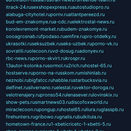
itrack-24.ru
sexshopexpress.ru
autostudiopro.ru
alabuga-cityhotel.ru
pornv.ru
atlantpereezd.ru
bud-em-znakomye.ru
a-cdc.ru
elektrostal-news.ru
korolevremont-market.ru
budem-znakomye.ru
oooagrosnab.ru
fpodaso.ru
emfire.ru
pro-otdelky.ru
ukrasotki.ru
seksuzbek.ru
seks-uzbek.ru
porno-vk.ru
sovratili.ru
olecoon.ru
vd-dosug.ru
adonyev.ru
rbc-news.ru
porno-skvirt.ru
krospr.ru
13autor-kolonka.ru
sormol.ru
2rich.ru
hostel-65.ru
hostserve.ru
porno-na-russkom.ru
mishinlab.ru
neznobi.ru
bigfatcc.ru
habble.ru
starbucksvia.ru
delfinet.ru
silvernano.ru
elestal.ru
vektor-doroga.ru
velotrenajery.ru
pronso54.ru
lenasever.ru
lovinskix.ru
show-pets.ru
smartnews03.ru
discofoxworld.ru
miraclecoon.ru
pongup.ru
hostel65.ru
liura.ru
glasspb.ru
firehunters.ru
gribowo.ru
gnalis.ru
bulkitula.ru
hometown-france.ru
1-xbeticricetc-1-xbetti-5.ru