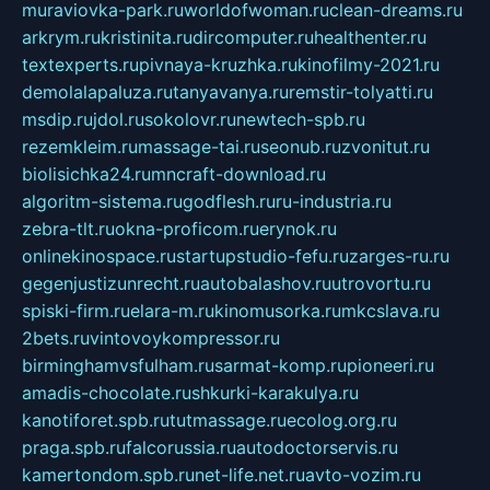
muraviovka-park.ru
worldofwoman.ru
clean-dreams.ru
arkrym.ru
kristinita.ru
dircomputer.ru
healthenter.ru
textexperts.ru
pivnaya-kruzhka.ru
kinofilmy-2021.ru
demolalapaluza.ru
tanyavanya.ru
remstir-tolyatti.ru
msdip.ru
jdol.ru
sokolovr.ru
newtech-spb.ru
rezemkleim.ru
massage-tai.ru
seonub.ru
zvonitut.ru
biolisichka24.ru
mncraft-download.ru
algoritm-sistema.ru
godflesh.ru
ru-industria.ru
zebra-tlt.ru
okna-proficom.ru
erynok.ru
onlinekinospace.ru
startupstudio-fefu.ru
zarges-ru.ru
gegenjustizunrecht.ru
autobalashov.ru
utrovortu.ru
spiski-firm.ru
elara-m.ru
kinomusorka.ru
mkcslava.ru
2bets.ru
vintovoykompressor.ru
birminghamvsfulham.ru
sarmat-komp.ru
pioneeri.ru
amadis-chocolate.ru
shkurki-karakulya.ru
kanotiforet.spb.ru
tutmassage.ru
ecolog.org.ru
praga.spb.ru
falcorussia.ru
autodoctorservis.ru
kamertondom.spb.ru
net-life.net.ru
avto-vozim.ru