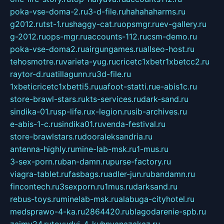
poka-vse-doma-2.ru
3-d-file.ru
hahahaharms.ru
g2012.ru
tst-1.ru
shaggy-cat.ru
opsmgr.ru
ev-gallery.ru
g-2012.ru
ops-mgr.ru
accounts-112.ru
csm-demo.ru
poka-vse-doma2.ru
airgungames.ru
allseo-host.ru
tehosmotre.ru
varieta-yug.ru
cricetc1xbetr1xbetcc2.ru
raytor-d.ru
atillagunn.ru
3d-file.ru
1xbeticricetc1xbetti5.ru
uafoot-statti.ru
e-abis1c.ru
store-brawl-stars.ru
kts-services.ru
dark-sand.ru
sindika-01.ru
sp-life.ru
x-legion.ru
sib-archives.ru
e-abis-1-c.ru
sindika01.ru
venda-festival.ru
store-brawlstars.ru
dooraleksandria.ru
antenna-highly.ru
mine-lab-msk.ru
1-mus.ru
3-sex-porn.ru
ban-damn.ru
purse-factory.ru
viagra-tablet.ru
fasbags.ru
adler-jun.ru
bandamn.ru
fincontech.ru
3sexporn.ru
1mus.ru
darksand.ru
rebus-toys.ru
minelab-msk.ru
alabuga-cityhotel.ru
medsprawo-4-ka.ru
2864420.ru
blagodarenie-spb.ru