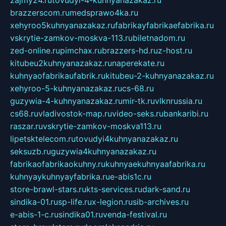
zajmy24.ru
tovudyi-4-kuhnyanazakaz.ru
brazzerscom.ru
medsprawo4ka.ru
xehyroo5kuhnyanazakaz.ru
fabrikayfabrikaefabrika.ru
vskrytie-zamkov-moskva-113.ru
biletnadom.ru
zed-online.ru
pimchax.ru
brazzers-hd.ru
z-host.ru
kitubeu2kuhnyanazakaz.ru
naperekate.ru
kuhnyaofabrikaufabrik.ru
kitubeu-2-kuhnyanazakaz.ru
xehyroo-5-kuhnyanazakaz.ru
cs-68.ru
guzywia-4-kuhnyanazakaz.ru
mir-tk.ru
vlknrussia.ru
cs68.ru
vladivostok-map.ru
video-seks.ru
bankaribi.ru
raszar.ru
vskrytie-zamkov-moskva113.ru
lipetsktelecom.ru
tovudyi4kuhnyanazakaz.ru
seksuzb.ru
guzywia4kuhnyanazakaz.ru
fabrikaofabrikaokuhny.ru
kuhnyaekuhnyaafabrika.ru
kuhnyaykuhnyayfabrika.ru
e-abis1c.ru
store-brawl-stars.ru
kts-services.ru
dark-sand.ru
sindika-01.ru
sp-life.ru
x-legion.ru
sib-archives.ru
e-abis-1-c.ru
sindika01.ru
venda-festival.ru