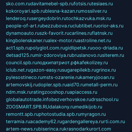
sko.com.ru
davitamebel-spb.ru
fotsis.ru
tesiaes.ru
kokoroyari.spb.ru
blesna-kazan.ru
mossilver.ru
lenderoq.ru
sergeydobrin.ru
tochkazvuka.msk.ru
people-of-art.ru
bezzubova.ru
clubtibet.ru
orior-aks.ru
dynamoauto.ru
szk-favorit.ru
carlines.ru
flatnsk.ru
kingbolenskaner.ru
alex-motor.ru
astroline.net.ru
act1.spb.ru
polyglot.com.ru
gidlipetsk.ru
ooo-driada.ru
detsad125.ru
mir-zdoroviya.ru
bruslanovo.ru
siterem.ru
council.spb.ru
лодкипатриот.рф
kafekolizey.ru
iclub.net.ru
gazon-easy.ru
sugarepilekb.ru
grinox.ru
pylesostineco.ru
msts-ozarenie.ru
kameryjooan.ru
artemovskij.ru
dopler.spb.ru
aid70.ru
metall-perm.ru
ndm.msk.ru
ratingzooshop.ru
apiaccess.ru
globalautotrade.info
bezverhovskoe.ru
drsschool.ru
ZOOSMART.SPB.RU
dalakony.ru
medikijob.ru
remontt.spb.ru
photostudia.spb.ru
myragon.ru
terramia.ru
academy62.ru
gardengallereya.ru
rti.com.ru
artem-news.ru
biserinca.ru
krasnodarkurort.com