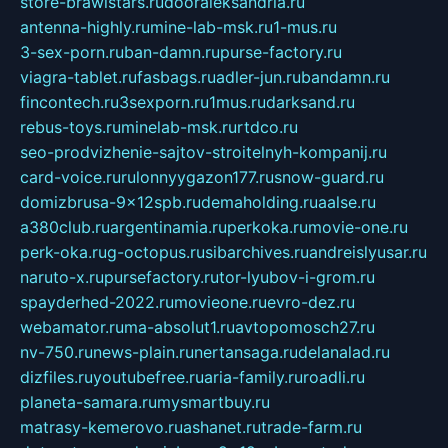
store-brawlstars.ru
dooraleksandria.ru
antenna-highly.ru
mine-lab-msk.ru
1-mus.ru
3-sex-porn.ru
ban-damn.ru
purse-factory.ru
viagra-tablet.ru
fasbags.ru
adler-jun.ru
bandamn.ru
fincontech.ru
3sexporn.ru
1mus.ru
darksand.ru
rebus-toys.ru
minelab-msk.ru
rtdco.ru
seo-prodvizhenie-sajtov-stroitelnyh-kompanij.ru
card-voice.ru
rulonnyygazon177.ru
snow-guard.ru
domizbrusa-9x12spb.ru
demaholding.ru
aalse.ru
a380club.ru
argentinamia.ru
perkoka.ru
movie-one.ru
perk-oka.ru
g-octopus.ru
sibarchives.ru
andreislyusar.ru
naruto-x.ru
pursefactory.ru
tor-lyubov-i-grom.ru
spayderhed-2022.ru
movieone.ru
evro-dez.ru
webamator.ru
ma-absolut1.ru
avtopomosch27.ru
nv-750.ru
news-plain.ru
nertansaga.ru
delanalad.ru
dizfiles.ru
youtubefree.ru
aria-family.ru
roadli.ru
planeta-samara.ru
mysmartbuy.ru
matrasy-kemerovo.ru
ashanet.ru
trade-farm.ru