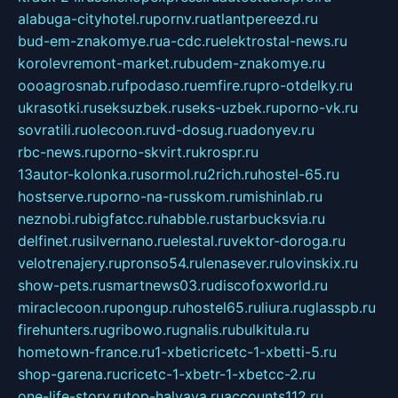
alabuga-cityhotel.ru
pornv.ru
atlantpereezd.ru
bud-em-znakomye.ru
a-cdc.ru
elektrostal-news.ru
korolevremont-market.ru
budem-znakomye.ru
oooagrosnab.ru
fpodaso.ru
emfire.ru
pro-otdelky.ru
ukrasotki.ru
seksuzbek.ru
seks-uzbek.ru
porno-vk.ru
sovratili.ru
olecoon.ru
vd-dosug.ru
adonyev.ru
rbc-news.ru
porno-skvirt.ru
krospr.ru
13autor-kolonka.ru
sormol.ru
2rich.ru
hostel-65.ru
hostserve.ru
porno-na-russkom.ru
mishinlab.ru
neznobi.ru
bigfatcc.ru
habble.ru
starbucksvia.ru
delfinet.ru
silvernano.ru
elestal.ru
vektor-doroga.ru
velotrenajery.ru
pronso54.ru
lenasever.ru
lovinskix.ru
show-pets.ru
smartnews03.ru
discofoxworld.ru
miraclecoon.ru
pongup.ru
hostel65.ru
liura.ru
glasspb.ru
firehunters.ru
gribowo.ru
gnalis.ru
bulkitula.ru
hometown-france.ru
1-xbeticricetc-1-xbetti-5.ru
shop-garena.ru
cricetc-1-xbetr-1-xbetcc-2.ru
one-life-story.ru
top-halyava.ru
accounts112.ru