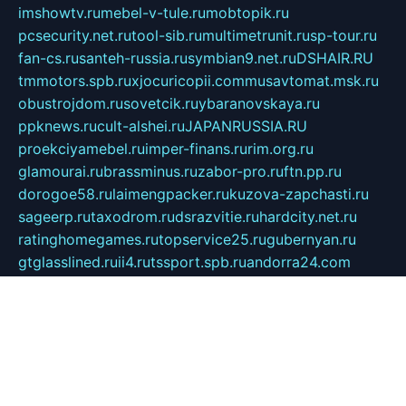
imshowtv.ru
mebel-v-tule.ru
mobtopik.ru
pcsecurity.net.ru
tool-sib.ru
multimetrunit.ru
sp-tour.ru
fan-cs.ru
santeh-russia.ru
symbian9.net.ru
DSHAIR.RU
tmmotors.spb.ru
xjocuricopii.com
musavtomat.msk.ru
obustrojdom.ru
sovetcik.ru
ybaranovskaya.ru
ppknews.ru
cult-alshei.ru
JAPANRUSSIA.RU
proekciyamebel.ru
imper-finans.ru
rim.org.ru
glamourai.ru
brassminus.ru
zabor-pro.ru
ftn.pp.ru
dorogoe58.ru
laimengpacker.ru
kuzova-zapchasti.ru
sageerp.ru
taxodrom.ru
dsrazvitie.ru
hardcity.net.ru
ratinghomegames.ru
topservice25.ru
gubernyan.ru
gtglasslined.ru
ii4.ru
tssport.spb.ru
andorra24.com
blackwallstreet.ru
oboimos.ru
optim-doors.com.ru
ikuch.ru
nycr.org.ru
npa21.ru
vremya-ch.spb.ru
desert000.ru
ivtorgi.ru
ifiori.ru
catalog-statei.ru
dcv.org.ru
spetsmaster174.ru
ipkameryhiseeu.ru
dum26.ru
ruspol.spb.ru
fr-opendp.ru
kam-solnyshko.ru
cheyenne-arapaho.ru
sevzapmetal.spb.ru