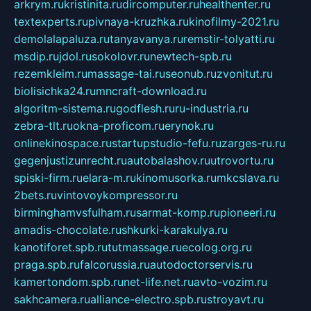
arkrym.ru
kristinita.ru
dircomputer.ru
healthenter.ru
textexperts.ru
pivnaya-kruzhka.ru
kinofilmy-2021.ru
demolalapaluza.ru
tanyavanya.ru
remstir-tolyatti.ru
msdip.ru
jdol.ru
sokolovr.ru
newtech-spb.ru
rezemkleim.ru
massage-tai.ru
seonub.ru
zvonitut.ru
biolisichka24.ru
mncraft-download.ru
algoritm-sistema.ru
godflesh.ru
ru-industria.ru
zebra-tlt.ru
okna-proficom.ru
erynok.ru
onlinekinospace.ru
startupstudio-fefu.ru
zarges-ru.ru
gegenjustizunrecht.ru
autobalashov.ru
utrovortu.ru
spiski-firm.ru
elara-m.ru
kinomusorka.ru
mkcslava.ru
2bets.ru
vintovoykompressor.ru
birminghamvsfulham.ru
sarmat-komp.ru
pioneeri.ru
amadis-chocolate.ru
shkurki-karakulya.ru
kanotiforet.spb.ru
tutmassage.ru
ecolog.org.ru
praga.spb.ru
falcorussia.ru
autodoctorservis.ru
kamertondom.spb.ru
net-life.net.ru
avto-vozim.ru
sakhcamera.ru
alliance-electro.spb.ru
stroyavt.ru