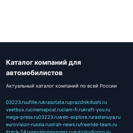
Каталог компаний для
автомобилистов
Актуальный каталог компаний по всей России
03223.ru
ufille.ru
krasotata.ru
prazdnikdushi.ru
veetbox.ru
cinemapost.ru
ciam-fr.ru
kraft-you.ru
mega-press.ru
03223.ru
web-explore.ru
rastenuya.ru
eurovision-russia.ru
strah-news.ru
freeride-team.ru
itrack-24.ru
sexshopexpress.ru
autostudiopro.ru