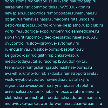
dotcustoms.ru
domizbrusa9x12spb.ru
autodamp.ru
narasimha.ru
djcommodities.ru
nv750.ru
x-ton.ru
newsplain.ru
cardvoice.ru
modopaper.ru
manunae.ru
gbget.ru
alfeihavsalnassr.ru
madoma.ru
tajuncos.ru
petrovkasports.ru
porno-online-besplatno.ru
splclub.ru
york-life.ru
doroga-expo.ru
ribery.ru
cleanmedicine.ru
slovar-ivrit.ru
porno-video-besplatno.ru
seks-365.ru
ovucontrol.ru
sloty-igrovyye-avtomaty.ru
ru-industriya.ru
russkoe-porno-besplatno.ru
belgorod-day.ru
digilith.ru
pichkurovlab.ru
medic-today.ru
taksu.ru
comp123.ru
don-ykt.ru
teensvoice.ru
imgsharing.ru
domashnee-porno.ru
eva-elfie.ru
foto-tur.ru
biz-doska.ru
metropoltravel.ru
veslo-i-yakor.ru
borodino-media.ru
rostotsky.ru
regionufa.ru
weiss-bet.ru
zaryna.ru
casinotablet.ru
universalia.ru
remont-mebeli-moscow.ru
termomur.ru
clubfisher.ru
remstirufa.ru
erdamchi.ru
doramamama.ru
muraviovka-park.ru
worldofwoman.ru
clean-dreams.ru