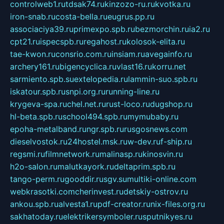
controlweb1.ru
tdsak74.ru
kinzozo-ru.ru
kvotka.ru
iron-snab.ru
costa-bella.ru
eugrus.pp.ru
associaciya39.ru
primexpo.spb.ru
bezmorchin.ru
ia2.ru
cpt21.ru
ispecspb.ru
regahost.ru
kolosok-elita.ru
tae-kwon.ru
consrio.com.ru
insiam.ru
avegainfo.ru
archery161.ru
bigencyclica.ru
vlast16.ru
korru.net
sarmiento.spb.su
extelopedia.ru
lammin-suo.spb.ru
iskatour.spb.ru
snpi.org.ru
running-line.ru
krygeva-spa.ru
chel.net.ru
rust-loco.ru
dugshop.ru
hl-beta.spb.ru
school494.spb.ru
mymubaby.ru
epoha-metalband.ru
ngr.spb.ru
rusgosnews.com
dieselvostok.ru
24hostel.msk.ru
w-dev.ru
f-ship.ru
regsmi.ru
filmnetwork.ru
malinasp.ru
kinosvin.ru
h2o-salon.ru
malutkayork.ru
deltaprim.spb.ru
tango-perm.ru
gooddir.ru
sgv.su
multiki-online.com
webkrasotki.com
cherinvest.ru
detskiy-ostrov.ru
ankou.spb.ru
alvesta1.ru
pdf-creator.ru
nix-files.org.ru
sakhatoday.ru
elektrikersymboler.ru
sputnikyes.ru