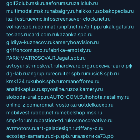
golf2club.msk.ru
aeforums.ru
zallclub.ru
multimodal.msk.ru
habaigry.ru
haikko.ru
sobakopedia.ru
isz-fest.ru
ewnc.info
screensaver-clock.net.ru
volnav.spb.ru
comnat.ru
npf.net.ru
7bit.pp.ru
kalugatur.ru
tesiaes.ru
card.com.ru
kazanka.spb.ru
gildiya-kuznecov.ru
kameryboavision.ru
griffoncom.spb.ru
fabrika-emotsiy.ru
PARK-MATROSOVA.RU
agat.spb.ru
avtoyurist-moskva1.ru
hardware.org.ru
схема-авто.рф
dg-lab.ru
angrup.ru
recruiter.spb.ru
music8.spb.ru
krsk124.ru
kubok.spb.ru
romanofforex.ru
analitikaplus.ru
spyonline.ru
zosikamery.ru
sloboda-ural.pp.ru
AUTO-COM.SU
hohota.net
alimy.ru
online-z.com
aromat-vostoka.ru
otdelkaexp.ru
mobilvest.ru
bbd.net.ru
mebelshop.msk.ru
smp-forum.ru
bastion-td.ru
kosmoscreative.ru
avrmotors.ru
art-galadesign.ru
tiffany-c.ru
ecostep-samara.ru
d-p.spb.ru
галактика73.рф