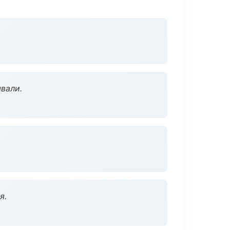
вали.
я.