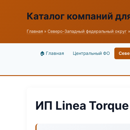
Каталог компаний дл
Главная
»
Северо-Западный федеральный округ
»
🏠 Главная
Центральный ФО
Севе
ИП Linea Torque