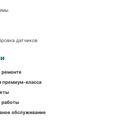
темы
ибровка датчиков
ми
и ремонте
м премиум-класса
меты
е работы
вное обслуживание