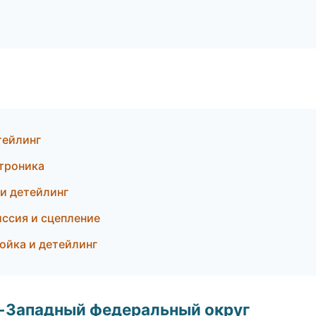
тейлинг
ктроника
 и детейлинг
иссия и сцепление
мойка и детейлинг
о-Западный федеральный округ