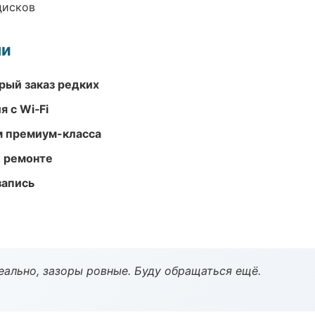
дисков
ми
рый заказ редких
 с Wi‑Fi
м премиум-класса
и ремонте
запись
еально, зазоры ровные. Буду обращаться ещё.