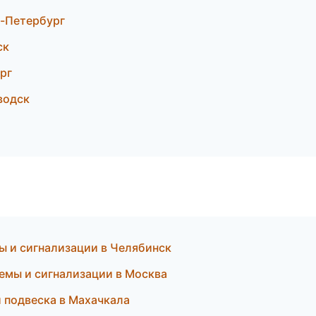
т-Петербург
ск
рг
водск
ы и сигнализации в Челябинск
емы и сигнализации в Москва
и подвеска в Махачкала