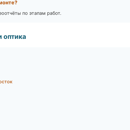
монте?
еоотчёты по этапам работ.
и оптика
осток