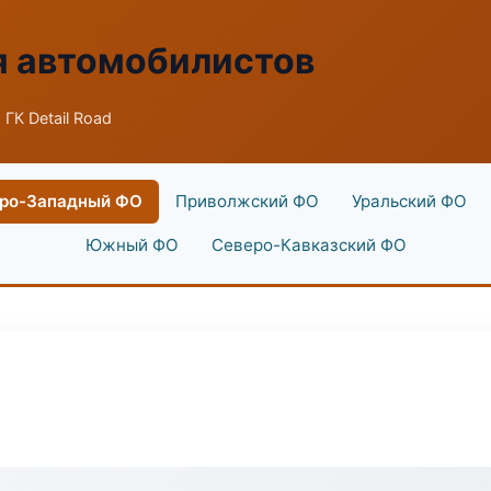
я автомобилистов
 ГК Detail Road
ро-Западный ФО
Приволжский ФО
Уральский ФО
Южный ФО
Северо-Кавказский ФО