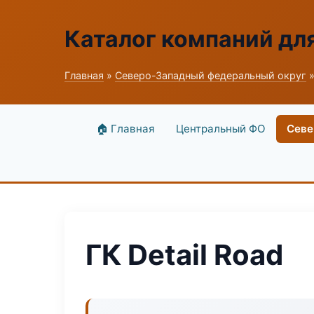
Каталог компаний дл
Главная
»
Северо-Западный федеральный округ
»
🏠 Главная
Центральный ФО
Севе
ГК Detail Road