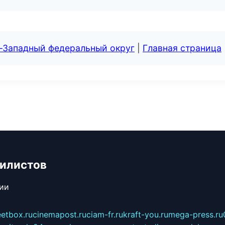
о-Западный федеральный округ
|
Главная страница
билистов
сии
eetbox.ru
cinemapost.ru
ciam-fr.ru
kraft-you.ru
mega-press.ru