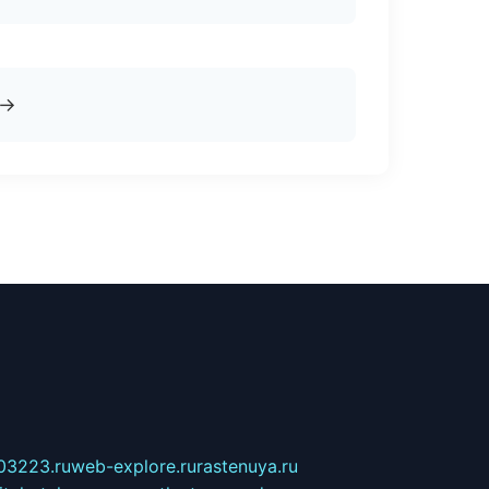
→
03223.ru
web-explore.ru
rastenuya.ru