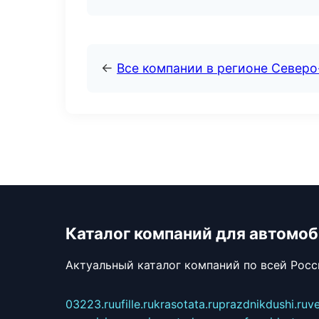
←
Все компании в регионе Север
Каталог компаний для автомо
Актуальный каталог компаний по всей Рос
03223.ru
ufille.ru
krasotata.ru
prazdnikdushi.ru
v