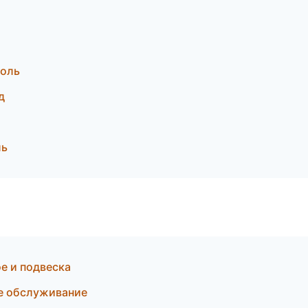
поль
д
ль
е и подвеска
ое обслуживание