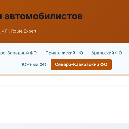
я автомобилистов
г
» ГК Route Expert
ро-Западный ФО
Приволжский ФО
Уральский ФО
Южный ФО
Северо-Кавказский ФО