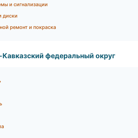
емы и сигнализации
и диски
вной ремонт и покраска
о-Кавказский федеральный округ
ь
ь
ла