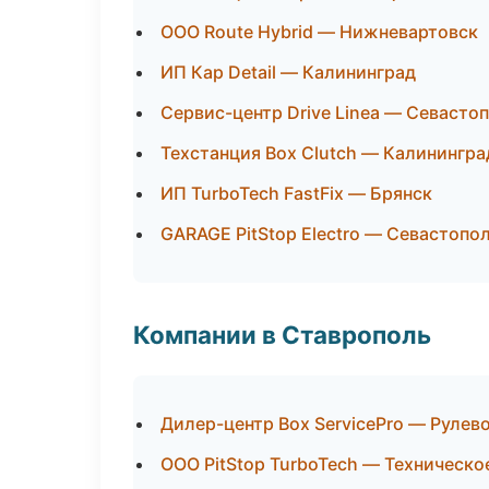
ООО Route Hybrid — Нижневартовск
ИП Кар Detail — Калининград
Сервис-центр Drive Linea — Севасто
Техстанция Box Clutch — Калинингра
ИП TurboTech FastFix — Брянск
GARAGE PitStop Electro — Севастопо
Компании в Ставрополь
Дилер-центр Box ServicePro — Рулево
ООО PitStop TurboTech — Техническ