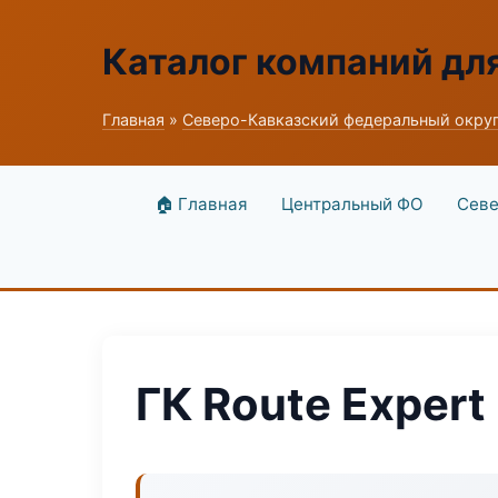
Каталог компаний дл
Главная
»
Северо-Кавказский федеральный окру
🏠 Главная
Центральный ФО
Севе
ГК Route Expert