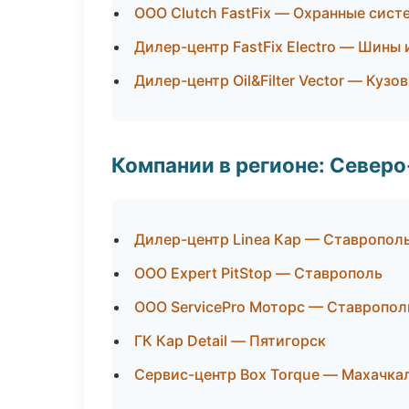
ООО Clutch FastFix — Охранные сист
Дилер-центр FastFix Electro — Шины 
Дилер-центр Oil&Filter Vector — Кузо
Компании в регионе: Север
Дилер-центр Linea Кар — Ставропол
ООО Expert PitStop — Ставрополь
ООО ServicePro Моторс — Ставропол
ГК Кар Detail — Пятигорск
Сервис-центр Box Torque — Махачка