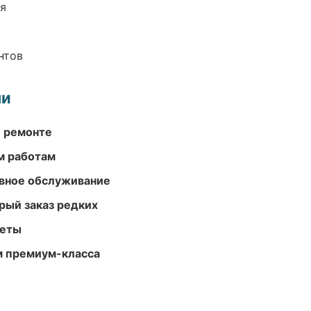
ия
нтов
ми
и ремонте
м работам
вное обслуживание
рый заказ редких
меты
м премиум-класса