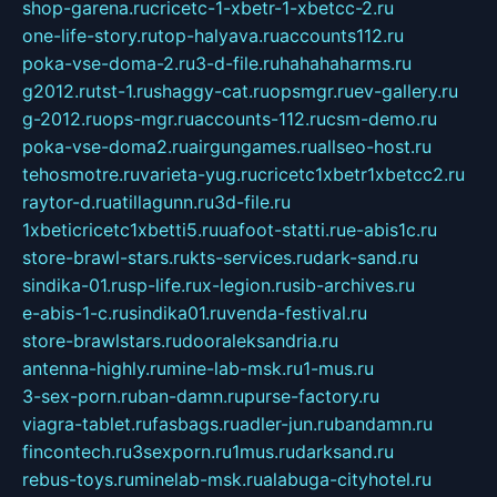
shop-garena.ru
cricetc-1-xbetr-1-xbetcc-2.ru
one-life-story.ru
top-halyava.ru
accounts112.ru
poka-vse-doma-2.ru
3-d-file.ru
hahahaharms.ru
g2012.ru
tst-1.ru
shaggy-cat.ru
opsmgr.ru
ev-gallery.ru
g-2012.ru
ops-mgr.ru
accounts-112.ru
csm-demo.ru
poka-vse-doma2.ru
airgungames.ru
allseo-host.ru
tehosmotre.ru
varieta-yug.ru
cricetc1xbetr1xbetcc2.ru
raytor-d.ru
atillagunn.ru
3d-file.ru
1xbeticricetc1xbetti5.ru
uafoot-statti.ru
e-abis1c.ru
store-brawl-stars.ru
kts-services.ru
dark-sand.ru
sindika-01.ru
sp-life.ru
x-legion.ru
sib-archives.ru
e-abis-1-c.ru
sindika01.ru
venda-festival.ru
store-brawlstars.ru
dooraleksandria.ru
antenna-highly.ru
mine-lab-msk.ru
1-mus.ru
3-sex-porn.ru
ban-damn.ru
purse-factory.ru
viagra-tablet.ru
fasbags.ru
adler-jun.ru
bandamn.ru
fincontech.ru
3sexporn.ru
1mus.ru
darksand.ru
rebus-toys.ru
minelab-msk.ru
alabuga-cityhotel.ru