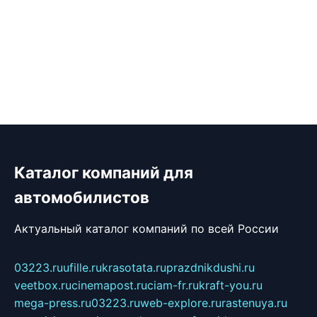
Каталог компаний для
автомобилистов
Актуальный каталог компаний по всей России
03223.ru
ufille.ru
krasotata.ru
prazdnikdushi.ru
veetbox.ru
cinemapost.ru
ciam-fr.ru
kraft-you.ru
mega-press.ru
03223.ru
web-explore.ru
rastenuya.ru