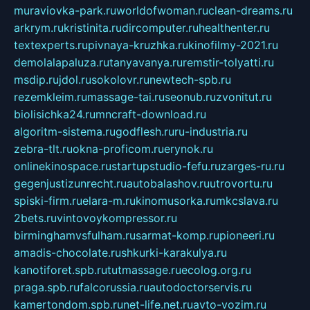
muraviovka-park.ru
worldofwoman.ru
clean-dreams.ru
arkrym.ru
kristinita.ru
dircomputer.ru
healthenter.ru
textexperts.ru
pivnaya-kruzhka.ru
kinofilmy-2021.ru
demolalapaluza.ru
tanyavanya.ru
remstir-tolyatti.ru
msdip.ru
jdol.ru
sokolovr.ru
newtech-spb.ru
rezemkleim.ru
massage-tai.ru
seonub.ru
zvonitut.ru
biolisichka24.ru
mncraft-download.ru
algoritm-sistema.ru
godflesh.ru
ru-industria.ru
zebra-tlt.ru
okna-proficom.ru
erynok.ru
onlinekinospace.ru
startupstudio-fefu.ru
zarges-ru.ru
gegenjustizunrecht.ru
autobalashov.ru
utrovortu.ru
spiski-firm.ru
elara-m.ru
kinomusorka.ru
mkcslava.ru
2bets.ru
vintovoykompressor.ru
birminghamvsfulham.ru
sarmat-komp.ru
pioneeri.ru
amadis-chocolate.ru
shkurki-karakulya.ru
kanotiforet.spb.ru
tutmassage.ru
ecolog.org.ru
praga.spb.ru
falcorussia.ru
autodoctorservis.ru
kamertondom.spb.ru
net-life.net.ru
avto-vozim.ru