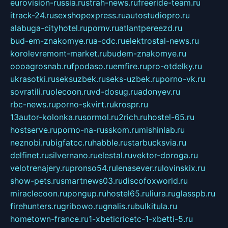
eurovision-russia.ru
strah-news.ru
freeride-team.ru
itrack-24.ru
sexshopexpress.ru
autostudiopro.ru
alabuga-cityhotel.ru
pornv.ru
atlantpereezd.ru
bud-em-znakomye.ru
a-cdc.ru
elektrostal-news.ru
korolevremont-market.ru
budem-znakomye.ru
oooagrosnab.ru
fpodaso.ru
emfire.ru
pro-otdelky.ru
ukrasotki.ru
seksuzbek.ru
seks-uzbek.ru
porno-vk.ru
sovratili.ru
olecoon.ru
vd-dosug.ru
adonyev.ru
rbc-news.ru
porno-skvirt.ru
krospr.ru
13autor-kolonka.ru
sormol.ru
2rich.ru
hostel-65.ru
hostserve.ru
porno-na-russkom.ru
mishinlab.ru
neznobi.ru
bigfatcc.ru
habble.ru
starbucksvia.ru
delfinet.ru
silvernano.ru
elestal.ru
vektor-doroga.ru
velotrenajery.ru
pronso54.ru
lenasever.ru
lovinskix.ru
show-pets.ru
smartnews03.ru
discofoxworld.ru
miraclecoon.ru
pongup.ru
hostel65.ru
liura.ru
glasspb.ru
firehunters.ru
gribowo.ru
gnalis.ru
bulkitula.ru
hometown-france.ru
1-xbeticricetc-1-xbetti-5.ru