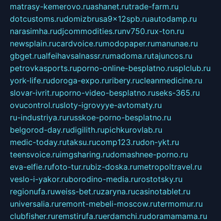
matrasy-kemerovo.ru
ashanet.ru
trade-farm.ru
dotcustoms.ru
domizbrusa9x12spb.ru
autodamp.ru
narasimha.ru
djcommodities.ru
nv750.ru
x-ton.ru
newsplain.ru
cardvoice.ru
modopaper.ru
manunae.ru
gbget.ru
alfeihavsalnassr.ru
madoma.ru
tajuncos.ru
petrovkasports.ru
porno-online-besplatno.ru
splclub.ru
york-life.ru
doroga-expo.ru
ribery.ru
cleanmedicine.ru
slovar-ivrit.ru
porno-video-besplatno.ru
seks-365.ru
ovucontrol.ru
sloty-igrovyye-avtomaty.ru
ru-industriya.ru
russkoe-porno-besplatno.ru
belgorod-day.ru
digilith.ru
pichkurovlab.ru
medic-today.ru
taksu.ru
comp123.ru
don-ykt.ru
teensvoice.ru
imgsharing.ru
domashnee-porno.ru
eva-elfie.ru
foto-tur.ru
biz-doska.ru
metropoltravel.ru
veslo-i-yakor.ru
borodino-media.ru
rostotsky.ru
regionufa.ru
weiss-bet.ru
zaryna.ru
casinotablet.ru
universalia.ru
remont-mebeli-moscow.ru
termomur.ru
clubfisher.ru
remstirufa.ru
erdamchi.ru
doramamama.ru