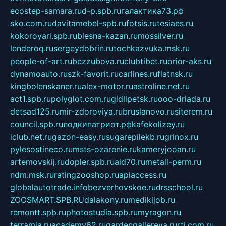
ecostep-samara.ru
d-p.spb.ru
галактика73.рф
sko.com.ru
davitamebel-spb.ru
fotsis.ru
tesiaes.ru
kokoroyari.spb.ru
blesna-kazan.ru
mossilver.ru
lenderoq.ru
sergeydobrin.ru
tochkazvuka.msk.ru
people-of-art.ru
bezzubova.ru
clubtibet.ru
orior-aks.ru
dynamoauto.ru
szk-favorit.ru
carlines.ru
flatnsk.ru
kingbolenskaner.ru
alex-motor.ru
astroline.net.ru
act1.spb.ru
polyglot.com.ru
gidlipetsk.ru
ooo-driada.ru
detsad125.ru
mir-zdoroviya.ru
bruslanovo.ru
siterem.ru
council.spb.ru
лодкипатриот.рф
kafekolizey.ru
iclub.net.ru
gazon-easy.ru
sugarepilekb.ru
grinox.ru
pylesostineco.ru
msts-ozarenie.ru
kameryjooan.ru
artemovskij.ru
dopler.spb.ru
aid70.ru
metall-perm.ru
ndm.msk.ru
ratingzooshop.ru
apiaccess.ru
globalautotrade.info
bezverhovskoe.ru
drsschool.ru
ZOOSMART.SPB.RU
dalakony.ru
medikijob.ru
remontt.spb.ru
photostudia.spb.ru
myragon.ru
terramia.ru
academy62.ru
gardengallereya.ru
rti.com.ru