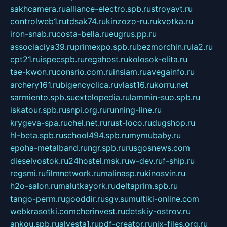
sakhcamera.ru
alliance-electro.spb.ru
stroyavt.ru
controlweb1.ru
tdsak74.ru
kinzozo-ru.ru
kvotka.ru
iron-snab.ru
costa-bella.ru
eugrus.pp.ru
associaciya39.ru
primexpo.spb.ru
bezmorchin.ru
ia2.ru
cpt21.ru
ispecspb.ru
regahost.ru
kolosok-elita.ru
tae-kwon.ru
consrio.com.ru
insiam.ru
avegainfo.ru
archery161.ru
bigencyclica.ru
vlast16.ru
korru.net
sarmiento.spb.su
extelopedia.ru
lammin-suo.spb.ru
iskatour.spb.ru
snpi.org.ru
running-line.ru
krygeva-spa.ru
chel.net.ru
rust-loco.ru
dugshop.ru
hl-beta.spb.ru
school494.spb.ru
mymubaby.ru
epoha-metalband.ru
ngr.spb.ru
rusgosnews.com
dieselvostok.ru
24hostel.msk.ru
w-dev.ru
f-ship.ru
regsmi.ru
filmnetwork.ru
malinasp.ru
kinosvin.ru
h2o-salon.ru
malutkayork.ru
deltaprim.spb.ru
tango-perm.ru
gooddir.ru
sgv.su
multiki-online.com
webkrasotki.com
cherinvest.ru
detskiy-ostrov.ru
ankou.spb.ru
alvesta1.ru
pdf-creator.ru
nix-files.org.ru