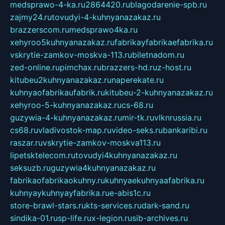
medsprawo-4-ka.ru
2864420.ru
blagodarenie-spb.ru
zajmy24.ru
tovudyi-4-kuhnyanazakaz.ru
brazzerscom.ru
medsprawo4ka.ru
xehyroo5kuhnyanazakaz.ru
fabrikayfabrikaefabrika.ru
vskrytie-zamkov-moskva-113.ru
biletnadom.ru
zed-online.ru
pimchax.ru
brazzers-hd.ru
z-host.ru
kitubeu2kuhnyanazakaz.ru
naperekate.ru
kuhnyaofabrikaufabrik.ru
kitubeu-2-kuhnyanazakaz.ru
xehyroo-5-kuhnyanazakaz.ru
cs-68.ru
guzywia-4-kuhnyanazakaz.ru
mir-tk.ru
vlknrussia.ru
cs68.ru
vladivostok-map.ru
video-seks.ru
bankaribi.ru
raszar.ru
vskrytie-zamkov-moskva113.ru
lipetsktelecom.ru
tovudyi4kuhnyanazakaz.ru
seksuzb.ru
guzywia4kuhnyanazakaz.ru
fabrikaofabrikaokuhny.ru
kuhnyaekuhnyaafabrika.ru
kuhnyaykuhnyayfabrika.ru
e-abis1c.ru
store-brawl-stars.ru
kts-services.ru
dark-sand.ru
sindika-01.ru
sp-life.ru
x-legion.ru
sib-archives.ru