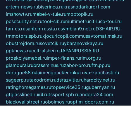
artem-news.ru
biserinca.ru
krasnodarkurort.com
imshowtv.ru
mebel-v-tule.ru
mobtopik.ru
pcsecurity.net.ru
tool-sib.ru
multimetrunit.ru
sp-tour.ru
fan-cs.ru
santeh-russia.ru
symbian9.net.ru
DSHAIR.RU
tmmotors.spb.ru
xjocuricopii.com
musavtomat.msk.ru
obustrojdom.ru
sovetcik.ru
ybaranovskaya.ru
ppknews.ru
cult-alshei.ru
JAPANRUSSIA.RU
proekciyamebel.ru
imper-finans.ru
rim.org.ru
glamourai.ru
brassminus.ru
zabor-pro.ru
ftn.pp.ru
dorogoe58.ru
laimengpacker.ru
kuzova-zapchasti.ru
sageerp.ru
taxodrom.ru
dsrazvitie.ru
hardcity.net.ru
ratinghomegames.ru
topservice25.ru
gubernyan.ru
gtglasslined.ru
ii4.ru
tssport.spb.ru
andorra24.com
blackwallstreet.ru
oboimos.ru
optim-doors.com.ru
ikuch.ru
nycr.org.ru
npa21.ru
vremya-ch.spb.ru
desert000.ru
ivtorgi.ru
ifiori.ru
catalog-statei.ru
dcv.org.ru
spetsmaster174.ru
ipkameryhiseeu.ru
dum26.ru
ruspol.spb.ru
fr-opendp.ru
kam-solnyshko.ru