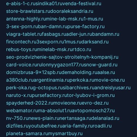
e-abis-1-c.ru
sindika01.ru
venda-festival.ru
store-brawlstars.ru
dooraleksandria.ru
antenna-highly.ru
mine-lab-msk.ru
1-mus.ru
3-sex-porn.ru
ban-damn.ru
purse-factory.ru
viagra-tablet.ru
fasbags.ru
adler-jun.ru
bandamn.ru
fincontech.ru
3sexporn.ru
1mus.ru
darksand.ru
rebus-toys.ru
minelab-msk.ru
rtdco.ru
seo-prodvizhenie-sajtov-stroitelnyh-kompanij.ru
card-voice.ru
rulonnyygazon177.ru
snow-guard.ru
domizbrusa-9x12spb.ru
demaholding.ru
aalse.ru
a380club.ru
argentinamia.ru
perkoka.ru
movie-one.ru
perk-oka.ru
g-octopus.ru
sibarchives.ru
andreislyusar.ru
naruto-x.ru
pursefactory.ru
tor-lyubov-i-grom.ru
spayderhed-2022.ru
movieone.ru
evro-dez.ru
webamator.ru
ma-absolut1.ru
avtopomosch27.ru
nv-750.ru
news-plain.ru
nertansaga.ru
delanalad.ru
dizfiles.ru
youtubefree.ru
aria-family.ru
roadli.ru
planeta-samara.ru
mysmartbuy.ru