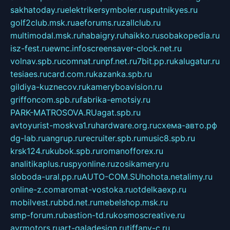
sakhatoday.ru
elektrikersymboler.ru
sputnikyes.ru
golf2club.msk.ru
aeforums.ru
zallclub.ru
multimodal.msk.ru
habaigry.ru
haikko.ru
sobakopedia.ru
isz-fest.ru
ewnc.info
screensaver-clock.net.ru
volnav.spb.ru
comnat.ru
npf.net.ru
7bit.pp.ru
kalugatur.ru
tesiaes.ru
card.com.ru
kazanka.spb.ru
gildiya-kuznecov.ru
kameryboavision.ru
griffoncom.spb.ru
fabrika-emotsiy.ru
PARK-MATROSOVA.RU
agat.spb.ru
avtoyurist-moskva1.ru
hardware.org.ru
схема-авто.рф
dg-lab.ru
angrup.ru
recruiter.spb.ru
music8.spb.ru
krsk124.ru
kubok.spb.ru
romanofforex.ru
analitikaplus.ru
spyonline.ru
zosikamery.ru
sloboda-ural.pp.ru
AUTO-COM.SU
hohota.net
alimy.ru
online-z.com
aromat-vostoka.ru
otdelkaexp.ru
mobilvest.ru
bbd.net.ru
mebelshop.msk.ru
smp-forum.ru
bastion-td.ru
kosmoscreative.ru
avrmotors.ru
art-galadesign.ru
tiffany-c.ru