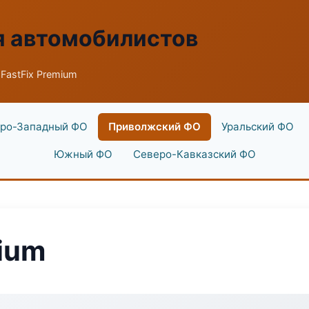
я автомобилистов
FastFix Premium
ро-Западный ФО
Приволжский ФО
Уральский ФО
Южный ФО
Северо-Кавказский ФО
mium