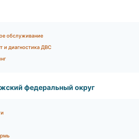
кое обслуживание
т и диагностика ДВС
инг
лжский федеральный округ
ти
ермь