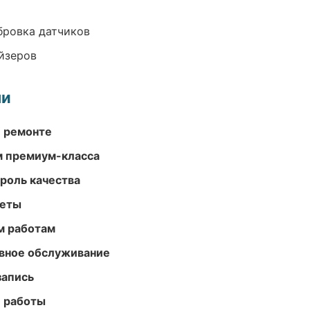
ибровка датчиков
йзеров
ми
и ремонте
м премиум-класса
роль качества
меты
м работам
вное обслуживание
запись
е работы