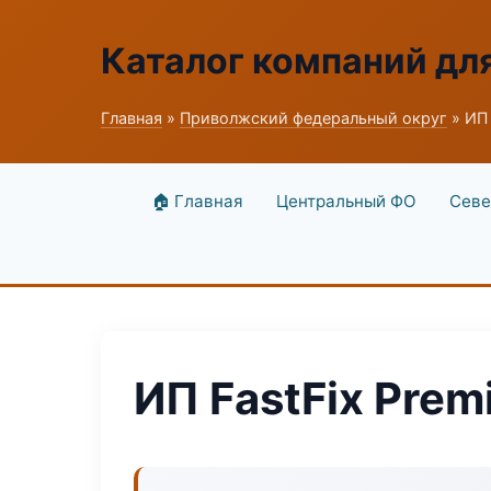
Каталог компаний дл
Главная
»
Приволжский федеральный округ
» ИП 
🏠 Главная
Центральный ФО
Севе
ИП FastFix Pre