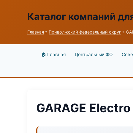
Каталог компаний дл
Главная
»
Приволжский федеральный округ
» GAR
🏠 Главная
Центральный ФО
Севе
GARAGE Electro 