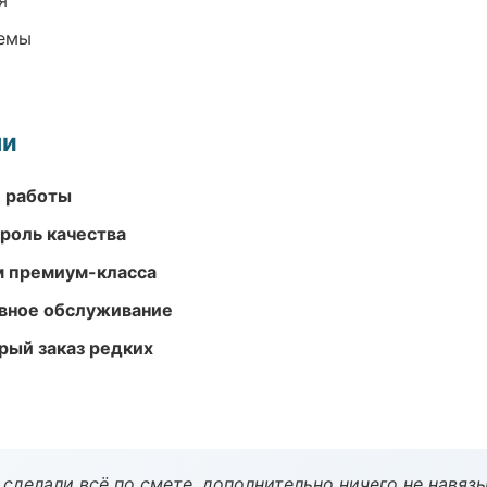
я
темы
ми
е работы
роль качества
м премиум-класса
вное обслуживание
рый заказ редких
сделали всё по смете, дополнительно ничего не навязы