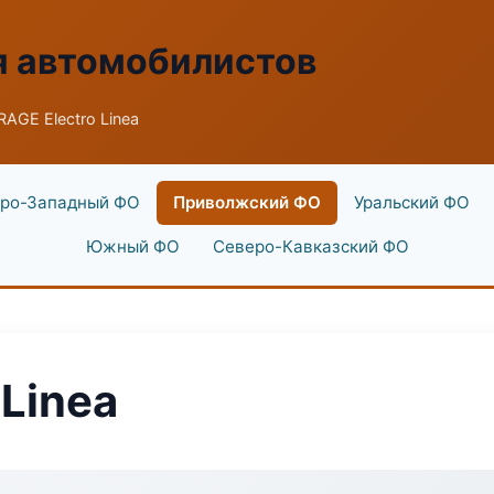
я автомобилистов
AGE Electro Linea
ро-Западный ФО
Приволжский ФО
Уральский ФО
Южный ФО
Северо-Кавказский ФО
Linea