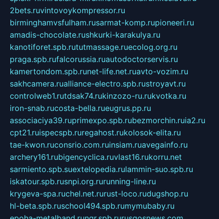
2bets.ru
vintovoykompressor.ru
birminghamvsfulham.ru
sarmat-komp.ru
pioneeri.ru
amadis-chocolate.ru
shkurki-karakulya.ru
kanotiforet.spb.ru
tutmassage.ru
ecolog.org.ru
praga.spb.ru
falcorussia.ru
autodoctorservis.ru
kamertondom.spb.ru
net-life.net.ru
avto-vozim.ru
sakhcamera.ru
alliance-electro.spb.ru
stroyavt.ru
controlweb1.ru
tdsak74.ru
kinzozo-ru.ru
kvotka.ru
iron-snab.ru
costa-bella.ru
eugrus.pp.ru
associaciya39.ru
primexpo.spb.ru
bezmorchin.ru
ia2.ru
cpt21.ru
ispecspb.ru
regahost.ru
kolosok-elita.ru
tae-kwon.ru
consrio.com.ru
insiam.ru
avegainfo.ru
archery161.ru
bigencyclica.ru
vlast16.ru
korru.net
sarmiento.spb.su
extelopedia.ru
lammin-suo.spb.ru
iskatour.spb.ru
snpi.org.ru
running-line.ru
krygeva-spa.ru
chel.net.ru
rust-loco.ru
dugshop.ru
hl-beta.spb.ru
school494.spb.ru
mymubaby.ru
epoha-metalband.ru
ngr.spb.ru
rusgosnews.com