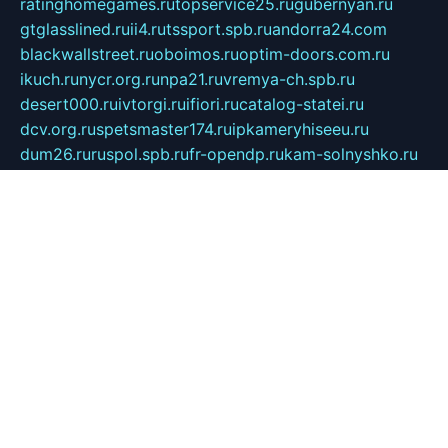
ratinghomegames.ru
topservice25.ru
gubernyan.ru
gtglasslined.ru
ii4.ru
tssport.spb.ru
andorra24.com
blackwallstreet.ru
oboimos.ru
optim-doors.com.ru
ikuch.ru
nycr.org.ru
npa21.ru
vremya-ch.spb.ru
desert000.ru
ivtorgi.ru
ifiori.ru
catalog-statei.ru
dcv.org.ru
spetsmaster174.ru
ipkameryhiseeu.ru
dum26.ru
ruspol.spb.ru
fr-opendp.ru
kam-solnyshko.ru
cheyenne-arapaho.ru
sevzapmetal.spb.ru
ted-lapidus.spb.ru
parasite-eliminator.ru
sigma-complete.ru
modernworld.ru
dama-moda.ru
eholot-group.ru
sk-nvkz.ru
DRONGOLD.RU
democratia2.ru
i-farmer.ru
mass-sport.org
jablonex.spb.ru
bookmess.ru
linkword.ru
refineua.com.ru
cs-spec.net.ru
altay-mebel.ru
DNK-THEATRE.RU
mechaniks.spb.ru
ipcamtechage.ru
skosta.ru
a-sun.ru
stroy-ldsp.ru
snowlands.org.ru
childrensshoes.ru
mrlizzy.ru
mebelsofiakrd.ru
bulizhenko.ru
rumantick.net.ru
mtszerno.ru