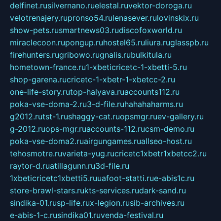
delfinet.ru
silvernano.ru
elestal.ru
vektor-doroga.ru
velotrenajery.ru
pronso54.ru
lenasever.ru
lovinskix.ru
show-pets.ru
smartnews03.ru
discofoxworld.ru
miraclecoon.ru
pongup.ru
hostel65.ru
liura.ru
glasspb.ru
firehunters.ru
gribowo.ru
gnalis.ru
bulkitula.ru
hometown-france.ru
1-xbeticricetc-1-xbetti-5.ru
shop-garena.ru
cricetc-1-xbetr-1-xbetcc-2.ru
one-life-story.ru
top-halyava.ru
accounts112.ru
poka-vse-doma-2.ru
3-d-file.ru
hahahaharms.ru
g2012.ru
tst-1.ru
shaggy-cat.ru
opsmgr.ru
ev-gallery.ru
g-2012.ru
ops-mgr.ru
accounts-112.ru
csm-demo.ru
poka-vse-doma2.ru
airgungames.ru
allseo-host.ru
tehosmotre.ru
varieta-yug.ru
cricetc1xbetr1xbetcc2.ru
raytor-d.ru
atillagunn.ru
3d-file.ru
1xbeticricetc1xbetti5.ru
uafoot-statti.ru
e-abis1c.ru
store-brawl-stars.ru
kts-services.ru
dark-sand.ru
sindika-01.ru
sp-life.ru
x-legion.ru
sib-archives.ru
e-abis-1-c.ru
sindika01.ru
venda-festival.ru