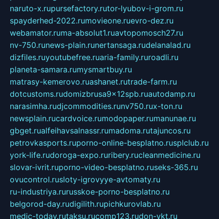
naruto-x.ru
pursefactory.ru
tor-lyubov-i-grom.ru
spayderhed-2022.ru
movieone.ru
evro-dez.ru
webamator.ru
ma-absolut1.ru
avtopomosch27.ru
nv-750.ru
news-plain.ru
nertansaga.ru
delanalad.ru
dizfiles.ru
youtubefree.ru
aria-family.ru
roadli.ru
planeta-samara.ru
mysmartbuy.ru
matrasy-kemerovo.ru
ashanet.ru
trade-farm.ru
dotcustoms.ru
domizbrusa9x12spb.ru
autodamp.ru
narasimha.ru
djcommodities.ru
nv750.ru
x-ton.ru
newsplain.ru
cardvoice.ru
modopaper.ru
manunae.ru
gbget.ru
alfeihavsalnassr.ru
madoma.ru
tajuncos.ru
petrovkasports.ru
porno-online-besplatno.ru
splclub.ru
york-life.ru
doroga-expo.ru
ribery.ru
cleanmedicine.ru
slovar-ivrit.ru
porno-video-besplatno.ru
seks-365.ru
ovucontrol.ru
sloty-igrovyye-avtomaty.ru
ru-industriya.ru
russkoe-porno-besplatno.ru
belgorod-day.ru
digilith.ru
pichkurovlab.ru
medic-today.ru
taksu.ru
comp123.ru
don-ykt.ru