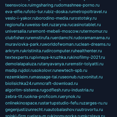
teensvoice.ru
imgsharing.ru
domashnee-porno.ru
eva-elfie.ru
foto-tur.ru
biz-doska.ru
metropoltravel.ru
veslo-i-yakor.ru
borodino-media.ru
rostotsky.ru
regionufa.ru
weiss-bet.ru
zaryna.ru
casinotablet.ru
universalia.ru
remont-mebeli-moscow.ru
termomur.ru
clubfisher.ru
remstirufa.ru
erdamchi.ru
doramamama.ru
muraviovka-park.ru
worldofwoman.ru
clean-dreams.ru
arkrym.ru
kristinita.ru
dircomputer.ru
healthenter.ru
textexperts.ru
pivnaya-kruzhka.ru
kinofilmy-2021.ru
demolalapaluza.ru
tanyavanya.ru
remstir-tolyatti.ru
msdip.ru
jdol.ru
sokolovr.ru
newtech-spb.ru
rezemkleim.ru
massage-tai.ru
seonub.ru
zvonitut.ru
biolisichka24.ru
mncraft-download.ru
algoritm-sistema.ru
godflesh.ru
ru-industria.ru
zebra-tlt.ru
okna-proficom.ru
erynok.ru
onlinekinospace.ru
startupstudio-fefu.ru
zarges-ru.ru
gegenjustizunrecht.ru
autobalashov.ru
utrovortu.ru
spiski-firm.ru
elara-m.ru
kinomusorka.ru
mkcslava.ru