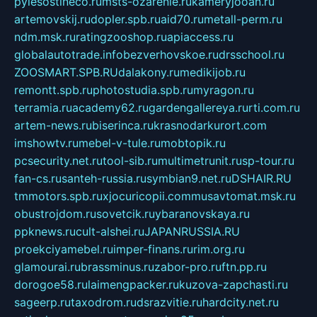
pylesostineco.ru
msts-ozarenie.ru
kameryjooan.ru
artemovskij.ru
dopler.spb.ru
aid70.ru
metall-perm.ru
ndm.msk.ru
ratingzooshop.ru
apiaccess.ru
globalautotrade.info
bezverhovskoe.ru
drsschool.ru
ZOOSMART.SPB.RU
dalakony.ru
medikijob.ru
remontt.spb.ru
photostudia.spb.ru
myragon.ru
terramia.ru
academy62.ru
gardengallereya.ru
rti.com.ru
artem-news.ru
biserinca.ru
krasnodarkurort.com
imshowtv.ru
mebel-v-tule.ru
mobtopik.ru
pcsecurity.net.ru
tool-sib.ru
multimetrunit.ru
sp-tour.ru
fan-cs.ru
santeh-russia.ru
symbian9.net.ru
DSHAIR.RU
tmmotors.spb.ru
xjocuricopii.com
musavtomat.msk.ru
obustrojdom.ru
sovetcik.ru
ybaranovskaya.ru
ppknews.ru
cult-alshei.ru
JAPANRUSSIA.RU
proekciyamebel.ru
imper-finans.ru
rim.org.ru
glamourai.ru
brassminus.ru
zabor-pro.ru
ftn.pp.ru
dorogoe58.ru
laimengpacker.ru
kuzova-zapchasti.ru
sageerp.ru
taxodrom.ru
dsrazvitie.ru
hardcity.net.ru