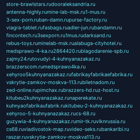
store-brawlstars.ru
dooraleksandria.ru
antenna-highly.ru
mine-lab-msk.ru
1-mus.ru
3-sex-porn.ru
ban-damn.ru
purse-factory.ru
viagra-tablet.ru
fasbags.ru
adler-jun.ru
bandamn.ru
fincontech.ru
3sexporn.ru
1mus.ru
darksand.ru
rebus-toys.ru
minelab-msk.ru
alabuga-cityhotel.ru
medsprawo-4-ka.ru
2864420.ru
blagodarenie-spb.ru
zajmy24.ru
tovudyi-4-kuhnyanazakaz.ru
brazzerscom.ru
medsprawo4ka.ru
xehyroo5kuhnyanazakaz.ru
fabrikayfabrikaefabrika.ru
vskrytie-zamkov-moskva-113.ru
biletnadom.ru
zed-online.ru
pimchax.ru
brazzers-hd.ru
z-host.ru
kitubeu2kuhnyanazakaz.ru
naperekate.ru
kuhnyaofabrikaufabrik.ru
kitubeu-2-kuhnyanazakaz.ru
xehyroo-5-kuhnyanazakaz.ru
cs-68.ru
guzywia-4-kuhnyanazakaz.ru
mir-tk.ru
vlknrussia.ru
cs68.ru
vladivostok-map.ru
video-seks.ru
bankaribi.ru
raszar.ru
vskrytie-zamkov-moskva113.ru