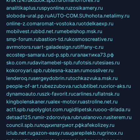
krsk124.ru
kubok.spb.ru
romanofforex.ru
analitikaplus.ru
spyonline.ru
zosikamery.ru
sloboda-ural.pp.ru
AUTO-COM.SU
hohota.net
alimy.ru
online-z.com
aromat-vostoka.ru
otdelkaexp.ru
mobilvest.ru
bbd.net.ru
mebelshop.msk.ru
smp-forum.ru
bastion-td.ru
kosmoscreative.ru
avrmotors.ru
art-galadesign.ru
tiffany-c.ru
ecostep-samara.ru
d-p.spb.ru
галактика73.рф
sko.com.ru
davitamebel-spb.ru
fotsis.ru
tesiaes.ru
kokoroyari.spb.ru
blesna-kazan.ru
mossilver.ru
lenderoq.ru
sergeydobrin.ru
tochkazvuka.msk.ru
people-of-art.ru
bezzubova.ru
clubtibet.ru
orior-aks.ru
dynamoauto.ru
szk-favorit.ru
carlines.ru
flatnsk.ru
kingbolenskaner.ru
alex-motor.ru
astroline.net.ru
act1.spb.ru
polyglot.com.ru
gidlipetsk.ru
ooo-driada.ru
detsad125.ru
mir-zdoroviya.ru
bruslanovo.ru
siterem.ru
council.spb.ru
лодкипатриот.рф
kafekolizey.ru
iclub.net.ru
gazon-easy.ru
sugarepilekb.ru
grinox.ru