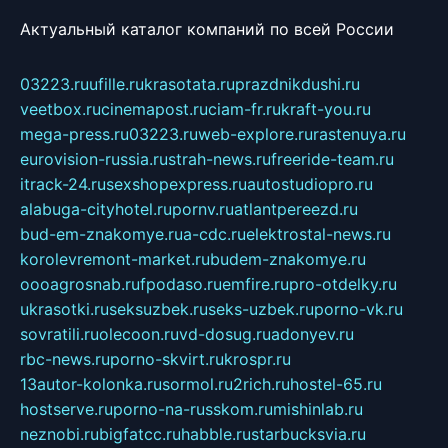
Актуальный каталог компаний по всей России
03223.ru
ufille.ru
krasotata.ru
prazdnikdushi.ru
veetbox.ru
cinemapost.ru
ciam-fr.ru
kraft-you.ru
mega-press.ru
03223.ru
web-explore.ru
rastenuya.ru
eurovision-russia.ru
strah-news.ru
freeride-team.ru
itrack-24.ru
sexshopexpress.ru
autostudiopro.ru
alabuga-cityhotel.ru
pornv.ru
atlantpereezd.ru
bud-em-znakomye.ru
a-cdc.ru
elektrostal-news.ru
korolevremont-market.ru
budem-znakomye.ru
oooagrosnab.ru
fpodaso.ru
emfire.ru
pro-otdelky.ru
ukrasotki.ru
seksuzbek.ru
seks-uzbek.ru
porno-vk.ru
sovratili.ru
olecoon.ru
vd-dosug.ru
adonyev.ru
rbc-news.ru
porno-skvirt.ru
krospr.ru
13autor-kolonka.ru
sormol.ru
2rich.ru
hostel-65.ru
hostserve.ru
porno-na-russkom.ru
mishinlab.ru
neznobi.ru
bigfatcc.ru
habble.ru
starbucksvia.ru