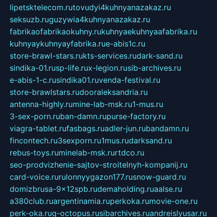
lipetsktelecom.ru
tovudyi4kuhnyanazakaz.ru
seksuzb.ru
guzywia4kuhnyanazakaz.ru
fabrikaofabrikaokuhny.ru
kuhnyaekuhnyaafabrika.ru
kuhnyaykuhnyayfabrika.ru
e-abis1c.ru
store-brawl-stars.ru
kts-services.ru
dark-sand.ru
sindika-01.ru
sp-life.ru
x-legion.ru
sib-archives.ru
e-abis-1-c.ru
sindika01.ru
venda-festival.ru
store-brawlstars.ru
dooraleksandria.ru
antenna-highly.ru
mine-lab-msk.ru
1-mus.ru
3-sex-porn.ru
ban-damn.ru
purse-factory.ru
viagra-tablet.ru
fasbags.ru
adler-jun.ru
bandamn.ru
fincontech.ru
3sexporn.ru
1mus.ru
darksand.ru
rebus-toys.ru
minelab-msk.ru
rtdco.ru
seo-prodvizhenie-sajtov-stroitelnyh-kompanij.ru
card-voice.ru
rulonnyygazon177.ru
snow-guard.ru
domizbrusa-9x12spb.ru
demaholding.ru
aalse.ru
a380club.ru
argentinamia.ru
perkoka.ru
movie-one.ru
perk-oka.ru
g-octopus.ru
sibarchives.ru
andreislyusar.ru