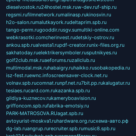
dieselvostok.ru
24hostel.msk.ru
w-dev.ru
f-ship.ru
regsmi.ru
filmnetwork.ru
malinasp.ru
kinosvin.ru
h2o-salon.ru
malutkayork.ru
deltaprim.spb.ru
tango-perm.ru
gooddir.ru
sgv.su
multiki-online.com
webkrasotki.com
cherinvest.ru
detskiy-ostrov.ru
ankou.spb.ru
alvesta1.ru
pdf-creator.ru
nix-files.org.ru
sakhatoday.ru
elektrikersymboler.ru
sputnikyes.ru
golf2club.msk.ru
aeforums.ru
zallclub.ru
multimodal.msk.ru
habaigry.ru
haikko.ru
sobakopedia.ru
isz-fest.ru
ewnc.info
screensaver-clock.net.ru
volnav.spb.ru
comnat.ru
npf.net.ru
7bit.pp.ru
kalugatur.ru
tesiaes.ru
card.com.ru
kazanka.spb.ru
gildiya-kuznecov.ru
kameryboavision.ru
griffoncom.spb.ru
fabrika-emotsiy.ru
PARK-MATROSOVA.RU
agat.spb.ru
avtoyurist-moskva1.ru
hardware.org.ru
схема-авто.рф
dg-lab.ru
angrup.ru
recruiter.spb.ru
music8.spb.ru