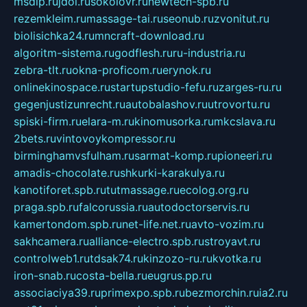
msdip.ru
jdol.ru
sokolovr.ru
newtech-spb.ru
rezemkleim.ru
massage-tai.ru
seonub.ru
zvonitut.ru
biolisichka24.ru
mncraft-download.ru
algoritm-sistema.ru
godflesh.ru
ru-industria.ru
zebra-tlt.ru
okna-proficom.ru
erynok.ru
onlinekinospace.ru
startupstudio-fefu.ru
zarges-ru.ru
gegenjustizunrecht.ru
autobalashov.ru
utrovortu.ru
spiski-firm.ru
elara-m.ru
kinomusorka.ru
mkcslava.ru
2bets.ru
vintovoykompressor.ru
birminghamvsfulham.ru
sarmat-komp.ru
pioneeri.ru
amadis-chocolate.ru
shkurki-karakulya.ru
kanotiforet.spb.ru
tutmassage.ru
ecolog.org.ru
praga.spb.ru
falcorussia.ru
autodoctorservis.ru
kamertondom.spb.ru
net-life.net.ru
avto-vozim.ru
sakhcamera.ru
alliance-electro.spb.ru
stroyavt.ru
controlweb1.ru
tdsak74.ru
kinzozo-ru.ru
kvotka.ru
iron-snab.ru
costa-bella.ru
eugrus.pp.ru
associaciya39.ru
primexpo.spb.ru
bezmorchin.ru
ia2.ru