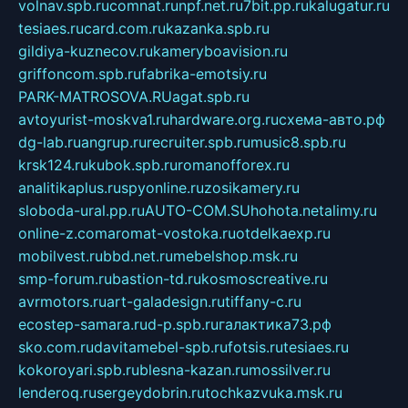
volnav.spb.ru
comnat.ru
npf.net.ru
7bit.pp.ru
kalugatur.ru
tesiaes.ru
card.com.ru
kazanka.spb.ru
gildiya-kuznecov.ru
kameryboavision.ru
griffoncom.spb.ru
fabrika-emotsiy.ru
PARK-MATROSOVA.RU
agat.spb.ru
avtoyurist-moskva1.ru
hardware.org.ru
схема-авто.рф
dg-lab.ru
angrup.ru
recruiter.spb.ru
music8.spb.ru
krsk124.ru
kubok.spb.ru
romanofforex.ru
analitikaplus.ru
spyonline.ru
zosikamery.ru
sloboda-ural.pp.ru
AUTO-COM.SU
hohota.net
alimy.ru
online-z.com
aromat-vostoka.ru
otdelkaexp.ru
mobilvest.ru
bbd.net.ru
mebelshop.msk.ru
smp-forum.ru
bastion-td.ru
kosmoscreative.ru
avrmotors.ru
art-galadesign.ru
tiffany-c.ru
ecostep-samara.ru
d-p.spb.ru
галактика73.рф
sko.com.ru
davitamebel-spb.ru
fotsis.ru
tesiaes.ru
kokoroyari.spb.ru
blesna-kazan.ru
mossilver.ru
lenderoq.ru
sergeydobrin.ru
tochkazvuka.msk.ru