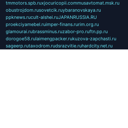
tmmotors.spb.ru
xjocuricopii.com
musavtomat.msk.ru
obustrojdom.ru
sovetcik.ru
ybaranovskaya.ru
ppknews.ru
cult-alshei.ru
JAPANRUSSIA.RU
proekciyamebel.ru
imper-finans.ru
rim.org.ru
glamourai.ru
brassminus.ru
zabor-pro.ru
ftn.pp.ru
dorogoe58.ru
laimengpacker.ru
kuzova-zapchasti.ru
sageerp.ru
taxodrom.ru
dsrazvitie.ru
hardcity.net.ru
ratinghomegames.ru
topservice25.ru
gubernyan.ru
gtglasslined.ru
ii4.ru
tssport.spb.ru
andorra24.com
blackwallstreet.ru
oboimos.ru
optim-doors.com.ru
ikuch.ru
nycr.org.ru
npa21.ru
vremya-ch.spb.ru
desert000.ru
ivtorgi.ru
ifiori.ru
catalog-statei.ru
dcv.org.ru
spetsmaster174.ru
ipkameryhiseeu.ru
dum26.ru
ruspol.spb.ru
fr-opendp.ru
kam-solnyshko.ru
cheyenne-arapaho.ru
sevzapmetal.spb.ru
ted-lapidus.spb.ru
parasite-eliminator.ru
sigma-complete.ru
modernworld.ru
dama-moda.ru
eholot-group.ru
sk-nvkz.ru
DRONGOLD.RU