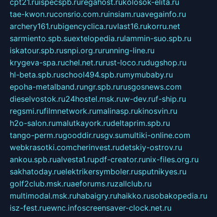
cpt21.ru
ispecspb.ru
regahost.ru
kolosok-elita.ru
tae-kwon.ru
consrio.com.ru
insiam.ru
avegainfo.ru
archery161.ru
bigencyclica.ru
vlast16.ru
korru.net
sarmiento.spb.su
extelopedia.ru
lammin-suo.spb.ru
iskatour.spb.ru
snpi.org.ru
running-line.ru
krygeva-spa.ru
chel.net.ru
rust-loco.ru
dugshop.ru
hl-beta.spb.ru
school494.spb.ru
mymubaby.ru
epoha-metalband.ru
ngr.spb.ru
rusgosnews.com
dieselvostok.ru
24hostel.msk.ru
w-dev.ru
f-ship.ru
regsmi.ru
filmnetwork.ru
malinasp.ru
kinosvin.ru
h2o-salon.ru
malutkayork.ru
deltaprim.spb.ru
tango-perm.ru
gooddir.ru
sgv.su
multiki-online.com
webkrasotki.com
cherinvest.ru
detskiy-ostrov.ru
ankou.spb.ru
alvesta1.ru
pdf-creator.ru
nix-files.org.ru
sakhatoday.ru
elektrikersymboler.ru
sputnikyes.ru
golf2club.msk.ru
aeforums.ru
zallclub.ru
multimodal.msk.ru
habaigry.ru
haikko.ru
sobakopedia.ru
isz-fest.ru
ewnc.info
screensaver-clock.net.ru