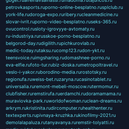
gbget.ru
alfeihavsalnassr.ru
madoma.ru
tajuncos.ru
petrovkasports.ru
porno-online-besplatno.ru
splclub.ru
york-life.ru
doroga-expo.ru
ribery.ru
cleanmedicine.ru
slovar-ivrit.ru
porno-video-besplatno.ru
seks-365.ru
ovucontrol.ru
sloty-igrovyye-avtomaty.ru
ru-industriya.ru
russkoe-porno-besplatno.ru
belgorod-day.ru
digilith.ru
pichkurovlab.ru
medic-today.ru
taksu.ru
comp123.ru
don-ykt.ru
teensvoice.ru
imgsharing.ru
domashnee-porno.ru
eva-elfie.ru
foto-tur.ru
biz-doska.ru
metropoltravel.ru
veslo-i-yakor.ru
borodino-media.ru
rostotsky.ru
regionufa.ru
weiss-bet.ru
zaryna.ru
casinotablet.ru
universalia.ru
remont-mebeli-moscow.ru
termomur.ru
clubfisher.ru
remstirufa.ru
erdamchi.ru
doramamama.ru
muraviovka-park.ru
worldofwoman.ru
clean-dreams.ru
arkrym.ru
kristinita.ru
dircomputer.ru
healthenter.ru
textexperts.ru
pivnaya-kruzhka.ru
kinofilmy-2021.ru
demolalapaluza.ru
tanyavanya.ru
remstir-tolyatti.ru