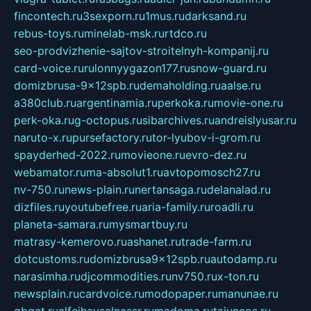
fincontech.ru
3sexporn.ru
1mus.ru
darksand.ru
rebus-toys.ru
minelab-msk.ru
rtdco.ru
seo-prodvizhenie-sajtov-stroitelnyh-kompanij.ru
card-voice.ru
rulonnyygazon177.ru
snow-guard.ru
domizbrusa-9x12spb.ru
demaholding.ru
aalse.ru
a380club.ru
argentinamia.ru
perkoka.ru
movie-one.ru
perk-oka.ru
g-octopus.ru
sibarchives.ru
andreislyusar.ru
naruto-x.ru
pursefactory.ru
tor-lyubov-i-grom.ru
spayderhed-2022.ru
movieone.ru
evro-dez.ru
webamator.ru
ma-absolut1.ru
avtopomosch27.ru
nv-750.ru
news-plain.ru
nertansaga.ru
delanalad.ru
dizfiles.ru
youtubefree.ru
aria-family.ru
roadli.ru
planeta-samara.ru
mysmartbuy.ru
matrasy-kemerovo.ru
ashanet.ru
trade-farm.ru
dotcustoms.ru
domizbrusa9x12spb.ru
autodamp.ru
narasimha.ru
djcommodities.ru
nv750.ru
x-ton.ru
newsplain.ru
cardvoice.ru
modopaper.ru
manunae.ru