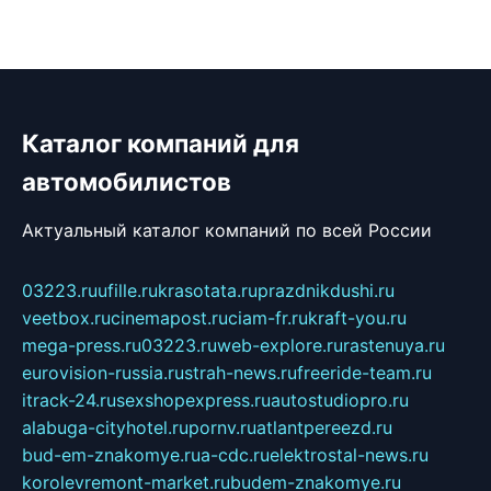
Каталог компаний для
автомобилистов
Актуальный каталог компаний по всей России
03223.ru
ufille.ru
krasotata.ru
prazdnikdushi.ru
veetbox.ru
cinemapost.ru
ciam-fr.ru
kraft-you.ru
mega-press.ru
03223.ru
web-explore.ru
rastenuya.ru
eurovision-russia.ru
strah-news.ru
freeride-team.ru
itrack-24.ru
sexshopexpress.ru
autostudiopro.ru
alabuga-cityhotel.ru
pornv.ru
atlantpereezd.ru
bud-em-znakomye.ru
a-cdc.ru
elektrostal-news.ru
korolevremont-market.ru
budem-znakomye.ru