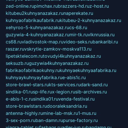
zed-online.ru
pimchax.ru
brazzers-hd.ru
z-host.ru
kitubeu2kuhnyanazakaz.ru
naperekate.ru
kuhnyaofabrikaufabrik.ru
kitubeu-2-kuhnyanazakaz.ru
xehyroo-5-kuhnyanazakaz.ru
cs-68.ru
guzywia-4-kuhnyanazakaz.ru
mir-tk.ru
vlknrussia.ru
cs68.ru
vladivostok-map.ru
video-seks.ru
bankaribi.ru
raszar.ru
vskrytie-zamkov-moskva113.ru
lipetsktelecom.ru
tovudyi4kuhnyanazakaz.ru
seksuzb.ru
guzywia4kuhnyanazakaz.ru
fabrikaofabrikaokuhny.ru
kuhnyaekuhnyaafabrika.ru
kuhnyaykuhnyayfabrika.ru
e-abis1c.ru
store-brawl-stars.ru
kts-services.ru
dark-sand.ru
sindika-01.ru
sp-life.ru
x-legion.ru
sib-archives.ru
e-abis-1-c.ru
sindika01.ru
venda-festival.ru
store-brawlstars.ru
dooraleksandria.ru
antenna-highly.ru
mine-lab-msk.ru
1-mus.ru
3-sex-porn.ru
ban-damn.ru
purse-factory.ru
viagra-tablet.ru
fasbags.ru
adler-jun.ru
bandamn.ru