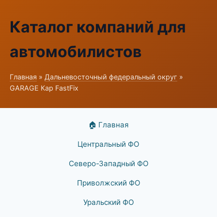
Каталог компаний для
автомобилистов
Главная
»
Дальневосточный федеральный округ
»
GARAGE Кар FastFix
🏠 Главная
Центральный ФО
Северо-Западный ФО
Приволжский ФО
Уральский ФО