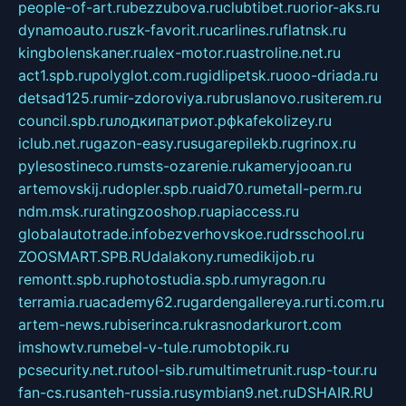
people-of-art.ru
bezzubova.ru
clubtibet.ru
orior-aks.ru
dynamoauto.ru
szk-favorit.ru
carlines.ru
flatnsk.ru
kingbolenskaner.ru
alex-motor.ru
astroline.net.ru
act1.spb.ru
polyglot.com.ru
gidlipetsk.ru
ooo-driada.ru
detsad125.ru
mir-zdoroviya.ru
bruslanovo.ru
siterem.ru
council.spb.ru
лодкипатриот.рф
kafekolizey.ru
iclub.net.ru
gazon-easy.ru
sugarepilekb.ru
grinox.ru
pylesostineco.ru
msts-ozarenie.ru
kameryjooan.ru
artemovskij.ru
dopler.spb.ru
aid70.ru
metall-perm.ru
ndm.msk.ru
ratingzooshop.ru
apiaccess.ru
globalautotrade.info
bezverhovskoe.ru
drsschool.ru
ZOOSMART.SPB.RU
dalakony.ru
medikijob.ru
remontt.spb.ru
photostudia.spb.ru
myragon.ru
terramia.ru
academy62.ru
gardengallereya.ru
rti.com.ru
artem-news.ru
biserinca.ru
krasnodarkurort.com
imshowtv.ru
mebel-v-tule.ru
mobtopik.ru
pcsecurity.net.ru
tool-sib.ru
multimetrunit.ru
sp-tour.ru
fan-cs.ru
santeh-russia.ru
symbian9.net.ru
DSHAIR.RU