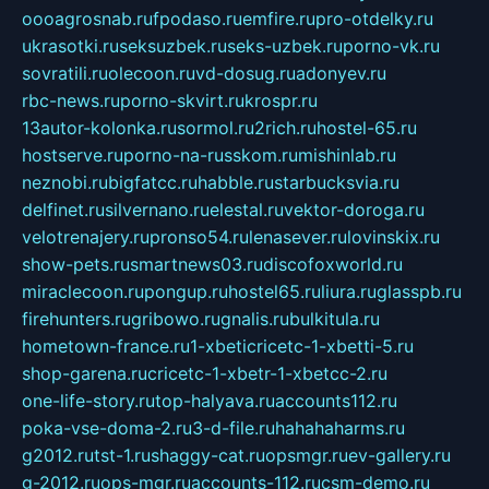
oooagrosnab.ru
fpodaso.ru
emfire.ru
pro-otdelky.ru
ukrasotki.ru
seksuzbek.ru
seks-uzbek.ru
porno-vk.ru
sovratili.ru
olecoon.ru
vd-dosug.ru
adonyev.ru
rbc-news.ru
porno-skvirt.ru
krospr.ru
13autor-kolonka.ru
sormol.ru
2rich.ru
hostel-65.ru
hostserve.ru
porno-na-russkom.ru
mishinlab.ru
neznobi.ru
bigfatcc.ru
habble.ru
starbucksvia.ru
delfinet.ru
silvernano.ru
elestal.ru
vektor-doroga.ru
velotrenajery.ru
pronso54.ru
lenasever.ru
lovinskix.ru
show-pets.ru
smartnews03.ru
discofoxworld.ru
miraclecoon.ru
pongup.ru
hostel65.ru
liura.ru
glasspb.ru
firehunters.ru
gribowo.ru
gnalis.ru
bulkitula.ru
hometown-france.ru
1-xbeticricetc-1-xbetti-5.ru
shop-garena.ru
cricetc-1-xbetr-1-xbetcc-2.ru
one-life-story.ru
top-halyava.ru
accounts112.ru
poka-vse-doma-2.ru
3-d-file.ru
hahahaharms.ru
g2012.ru
tst-1.ru
shaggy-cat.ru
opsmgr.ru
ev-gallery.ru
g-2012.ru
ops-mgr.ru
accounts-112.ru
csm-demo.ru