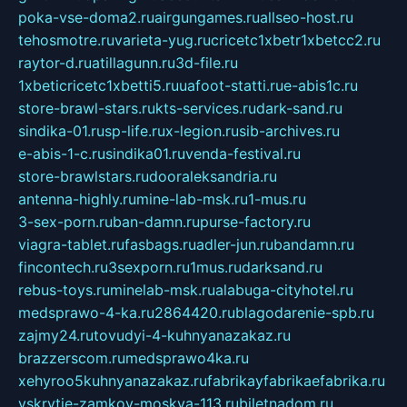
poka-vse-doma2.ru
airgungames.ru
allseo-host.ru
tehosmotre.ru
varieta-yug.ru
cricetc1xbetr1xbetcc2.ru
raytor-d.ru
atillagunn.ru
3d-file.ru
1xbeticricetc1xbetti5.ru
uafoot-statti.ru
e-abis1c.ru
store-brawl-stars.ru
kts-services.ru
dark-sand.ru
sindika-01.ru
sp-life.ru
x-legion.ru
sib-archives.ru
e-abis-1-c.ru
sindika01.ru
venda-festival.ru
store-brawlstars.ru
dooraleksandria.ru
antenna-highly.ru
mine-lab-msk.ru
1-mus.ru
3-sex-porn.ru
ban-damn.ru
purse-factory.ru
viagra-tablet.ru
fasbags.ru
adler-jun.ru
bandamn.ru
fincontech.ru
3sexporn.ru
1mus.ru
darksand.ru
rebus-toys.ru
minelab-msk.ru
alabuga-cityhotel.ru
medsprawo-4-ka.ru
2864420.ru
blagodarenie-spb.ru
zajmy24.ru
tovudyi-4-kuhnyanazakaz.ru
brazzerscom.ru
medsprawo4ka.ru
xehyroo5kuhnyanazakaz.ru
fabrikayfabrikaefabrika.ru
vskrytie-zamkov-moskva-113.ru
biletnadom.ru