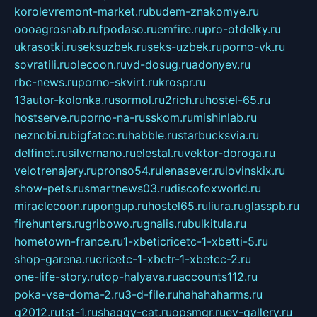
korolevremont-market.ru
budem-znakomye.ru
oooagrosnab.ru
fpodaso.ru
emfire.ru
pro-otdelky.ru
ukrasotki.ru
seksuzbek.ru
seks-uzbek.ru
porno-vk.ru
sovratili.ru
olecoon.ru
vd-dosug.ru
adonyev.ru
rbc-news.ru
porno-skvirt.ru
krospr.ru
13autor-kolonka.ru
sormol.ru
2rich.ru
hostel-65.ru
hostserve.ru
porno-na-russkom.ru
mishinlab.ru
neznobi.ru
bigfatcc.ru
habble.ru
starbucksvia.ru
delfinet.ru
silvernano.ru
elestal.ru
vektor-doroga.ru
velotrenajery.ru
pronso54.ru
lenasever.ru
lovinskix.ru
show-pets.ru
smartnews03.ru
discofoxworld.ru
miraclecoon.ru
pongup.ru
hostel65.ru
liura.ru
glasspb.ru
firehunters.ru
gribowo.ru
gnalis.ru
bulkitula.ru
hometown-france.ru
1-xbeticricetc-1-xbetti-5.ru
shop-garena.ru
cricetc-1-xbetr-1-xbetcc-2.ru
one-life-story.ru
top-halyava.ru
accounts112.ru
poka-vse-doma-2.ru
3-d-file.ru
hahahaharms.ru
g2012.ru
tst-1.ru
shaggy-cat.ru
opsmgr.ru
ev-gallery.ru