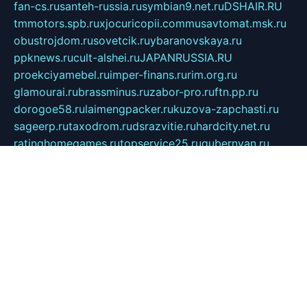
fan-cs.ru
santeh-russia.ru
symbian9.net.ru
DSHAIR.RU
tmmotors.spb.ru
xjocuricopii.com
musavtomat.msk.ru
obustrojdom.ru
sovetcik.ru
ybaranovskaya.ru
ppknews.ru
cult-alshei.ru
JAPANRUSSIA.RU
proekciyamebel.ru
imper-finans.ru
rim.org.ru
glamourai.ru
brassminus.ru
zabor-pro.ru
ftn.pp.ru
dorogoe58.ru
laimengpacker.ru
kuzova-zapchasti.ru
sageerp.ru
taxodrom.ru
dsrazvitie.ru
hardcity.net.ru
ratinghomegames.ru
topservice25.ru
gubernyan.ru
gtglasslined.ru
ii4.ru
tssport.spb.ru
andorra24.com
blackwallstreet.ru
oboimos.ru
optim-doors.com.ru
ikuch.ru
nycr.org.ru
npa21.ru
vremya-ch.spb.ru
desert000.ru
ivtorgi.ru
ifiori.ru
catalog-statei.ru
dcv.org.ru
spetsmaster174.ru
ipkameryhiseeu.ru
dum26.ru
ruspol.spb.ru
fr-opendp.ru
kam-solnyshko.ru
cheyenne-arapaho.ru
sevzapmetal.spb.ru
ted-lapidus.spb.ru
parasite-eliminator.ru
sigma-complete.ru
modernworld.ru
dama-moda.ru