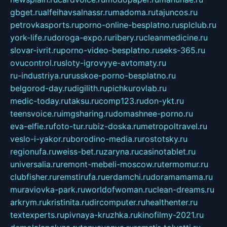
gbget.ru
alfeihavsalnassr.ru
madoma.ru
tajuncos.ru
petrovkasports.ru
porno-online-besplatno.ru
splclub.ru
york-life.ru
doroga-expo.ru
ribery.ru
cleanmedicine.ru
slovar-ivrit.ru
porno-video-besplatno.ru
seks-365.ru
ovucontrol.ru
sloty-igrovyye-avtomaty.ru
ru-industriya.ru
russkoe-porno-besplatno.ru
belgorod-day.ru
digilith.ru
pichkurovlab.ru
medic-today.ru
taksu.ru
comp123.ru
don-ykt.ru
teensvoice.ru
imgsharing.ru
domashnee-porno.ru
eva-elfie.ru
foto-tur.ru
biz-doska.ru
metropoltravel.ru
veslo-i-yakor.ru
borodino-media.ru
rostotsky.ru
regionufa.ru
weiss-bet.ru
zaryna.ru
casinotablet.ru
universalia.ru
remont-mebeli-moscow.ru
termomur.ru
clubfisher.ru
remstirufa.ru
erdamchi.ru
doramamama.ru
muraviovka-park.ru
worldofwoman.ru
clean-dreams.ru
arkrym.ru
kristinita.ru
dircomputer.ru
healthenter.ru
textexperts.ru
pivnaya-kruzhka.ru
kinofilmy-2021.ru