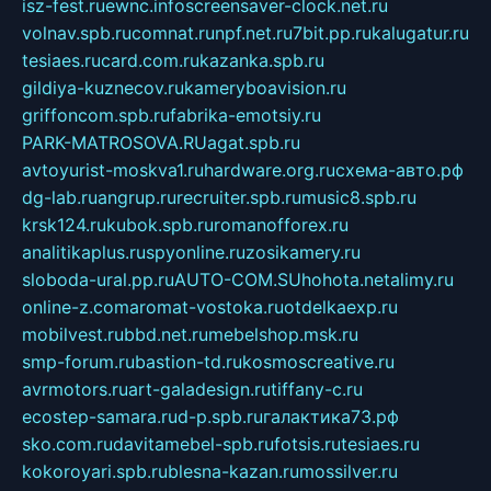
isz-fest.ru
ewnc.info
screensaver-clock.net.ru
volnav.spb.ru
comnat.ru
npf.net.ru
7bit.pp.ru
kalugatur.ru
tesiaes.ru
card.com.ru
kazanka.spb.ru
gildiya-kuznecov.ru
kameryboavision.ru
griffoncom.spb.ru
fabrika-emotsiy.ru
PARK-MATROSOVA.RU
agat.spb.ru
avtoyurist-moskva1.ru
hardware.org.ru
схема-авто.рф
dg-lab.ru
angrup.ru
recruiter.spb.ru
music8.spb.ru
krsk124.ru
kubok.spb.ru
romanofforex.ru
analitikaplus.ru
spyonline.ru
zosikamery.ru
sloboda-ural.pp.ru
AUTO-COM.SU
hohota.net
alimy.ru
online-z.com
aromat-vostoka.ru
otdelkaexp.ru
mobilvest.ru
bbd.net.ru
mebelshop.msk.ru
smp-forum.ru
bastion-td.ru
kosmoscreative.ru
avrmotors.ru
art-galadesign.ru
tiffany-c.ru
ecostep-samara.ru
d-p.spb.ru
галактика73.рф
sko.com.ru
davitamebel-spb.ru
fotsis.ru
tesiaes.ru
kokoroyari.spb.ru
blesna-kazan.ru
mossilver.ru