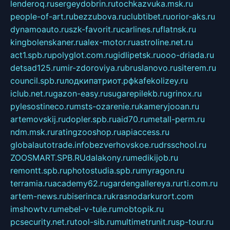
lenderoq.ru
sergeydobrin.ru
tochkazvuka.msk.ru
people-of-art.ru
bezzubova.ru
clubtibet.ru
orior-aks.ru
dynamoauto.ru
szk-favorit.ru
carlines.ru
flatnsk.ru
kingbolenskaner.ru
alex-motor.ru
astroline.net.ru
act1.spb.ru
polyglot.com.ru
gidlipetsk.ru
ooo-driada.ru
detsad125.ru
mir-zdoroviya.ru
bruslanovo.ru
siterem.ru
council.spb.ru
лодкипатриот.рф
kafekolizey.ru
iclub.net.ru
gazon-easy.ru
sugarepilekb.ru
grinox.ru
pylesostineco.ru
msts-ozarenie.ru
kameryjooan.ru
artemovskij.ru
dopler.spb.ru
aid70.ru
metall-perm.ru
ndm.msk.ru
ratingzooshop.ru
apiaccess.ru
globalautotrade.info
bezverhovskoe.ru
drsschool.ru
ZOOSMART.SPB.RU
dalakony.ru
medikijob.ru
remontt.spb.ru
photostudia.spb.ru
myragon.ru
terramia.ru
academy62.ru
gardengallereya.ru
rti.com.ru
artem-news.ru
biserinca.ru
krasnodarkurort.com
imshowtv.ru
mebel-v-tule.ru
mobtopik.ru
pcsecurity.net.ru
tool-sib.ru
multimetrunit.ru
sp-tour.ru