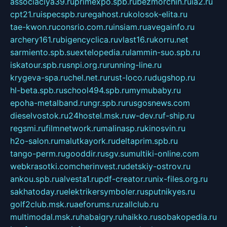
associaciya39.ru
primexpo.spb.ru
bezmorchin.ru
ia2.ru
cpt21.ru
ispecspb.ru
regahost.ru
kolosok-elita.ru
tae-kwon.ru
consrio.com.ru
insiam.ru
avegainfo.ru
archery161.ru
bigencyclica.ru
vlast16.ru
korru.net
sarmiento.spb.su
extelopedia.ru
lammin-suo.spb.ru
iskatour.spb.ru
snpi.org.ru
running-line.ru
krygeva-spa.ru
chel.net.ru
rust-loco.ru
dugshop.ru
hl-beta.spb.ru
school494.spb.ru
mymubaby.ru
epoha-metalband.ru
ngr.spb.ru
rusgosnews.com
dieselvostok.ru
24hostel.msk.ru
w-dev.ru
f-ship.ru
regsmi.ru
filmnetwork.ru
malinasp.ru
kinosvin.ru
h2o-salon.ru
malutkayork.ru
deltaprim.spb.ru
tango-perm.ru
gooddir.ru
sgv.su
multiki-online.com
webkrasotki.com
cherinvest.ru
detskiy-ostrov.ru
ankou.spb.ru
alvesta1.ru
pdf-creator.ru
nix-files.org.ru
sakhatoday.ru
elektrikersymboler.ru
sputnikyes.ru
golf2club.msk.ru
aeforums.ru
zallclub.ru
multimodal.msk.ru
habaigry.ru
haikko.ru
sobakopedia.ru