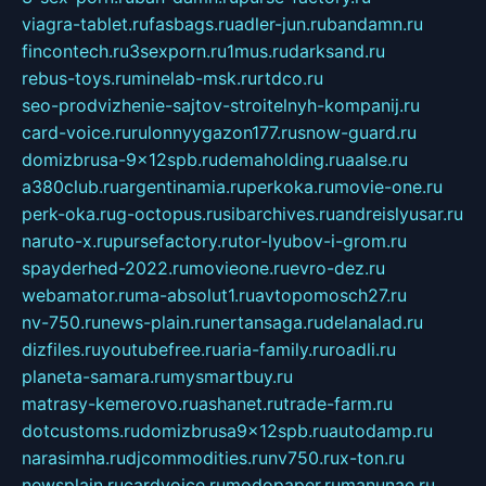
viagra-tablet.ru
fasbags.ru
adler-jun.ru
bandamn.ru
fincontech.ru
3sexporn.ru
1mus.ru
darksand.ru
rebus-toys.ru
minelab-msk.ru
rtdco.ru
seo-prodvizhenie-sajtov-stroitelnyh-kompanij.ru
card-voice.ru
rulonnyygazon177.ru
snow-guard.ru
domizbrusa-9x12spb.ru
demaholding.ru
aalse.ru
a380club.ru
argentinamia.ru
perkoka.ru
movie-one.ru
perk-oka.ru
g-octopus.ru
sibarchives.ru
andreislyusar.ru
naruto-x.ru
pursefactory.ru
tor-lyubov-i-grom.ru
spayderhed-2022.ru
movieone.ru
evro-dez.ru
webamator.ru
ma-absolut1.ru
avtopomosch27.ru
nv-750.ru
news-plain.ru
nertansaga.ru
delanalad.ru
dizfiles.ru
youtubefree.ru
aria-family.ru
roadli.ru
planeta-samara.ru
mysmartbuy.ru
matrasy-kemerovo.ru
ashanet.ru
trade-farm.ru
dotcustoms.ru
domizbrusa9x12spb.ru
autodamp.ru
narasimha.ru
djcommodities.ru
nv750.ru
x-ton.ru
newsplain.ru
cardvoice.ru
modopaper.ru
manunae.ru