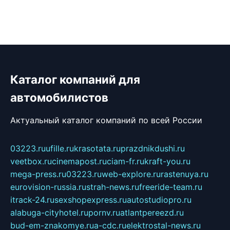
Каталог компаний для
автомобилистов
Актуальный каталог компаний по всей России
03223.ru
ufille.ru
krasotata.ru
prazdnikdushi.ru
veetbox.ru
cinemapost.ru
ciam-fr.ru
kraft-you.ru
mega-press.ru
03223.ru
web-explore.ru
rastenuya.ru
eurovision-russia.ru
strah-news.ru
freeride-team.ru
itrack-24.ru
sexshopexpress.ru
autostudiopro.ru
alabuga-cityhotel.ru
pornv.ru
atlantpereezd.ru
bud-em-znakomye.ru
a-cdc.ru
elektrostal-news.ru