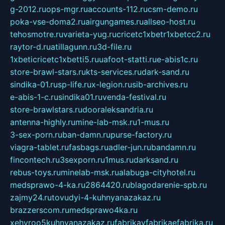
g-2012.ru
ops-mgr.ru
accounts-112.ru
csm-demo.ru
poka-vse-doma2.ru
airgungames.ru
allseo-host.ru
tehosmotre.ru
varieta-yug.ru
cricetc1xbetr1xbetcc2.ru
raytor-d.ru
atillagunn.ru
3d-file.ru
1xbeticricetc1xbetti5.ru
uafoot-statti.ru
e-abis1c.ru
store-brawl-stars.ru
kts-services.ru
dark-sand.ru
sindika-01.ru
sp-life.ru
x-legion.ru
sib-archives.ru
e-abis-1-c.ru
sindika01.ru
venda-festival.ru
store-brawlstars.ru
dooraleksandria.ru
antenna-highly.ru
mine-lab-msk.ru
1-mus.ru
3-sex-porn.ru
ban-damn.ru
purse-factory.ru
viagra-tablet.ru
fasbags.ru
adler-jun.ru
bandamn.ru
fincontech.ru
3sexporn.ru
1mus.ru
darksand.ru
rebus-toys.ru
minelab-msk.ru
alabuga-cityhotel.ru
medsprawo-4-ka.ru
2864420.ru
blagodarenie-spb.ru
zajmy24.ru
tovudyi-4-kuhnyanazakaz.ru
brazzerscom.ru
medsprawo4ka.ru
xehyroo5kuhnyanazakaz.ru
fabrikayfabrikaefabrika.ru