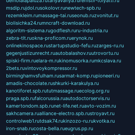
demolalapaluza.ru
tanyavanya.ru
remstir-tolyatti.ru
msdip.ru
jdol.ru
sokolovr.ru
newtech-spb.ru
rezemkleim.ru
massage-tai.ru
seonub.ru
zvonitut.ru
biolisichka24.ru
mncraft-download.ru
algoritm-sistema.ru
godflesh.ru
ru-industria.ru
zebra-tlt.ru
okna-proficom.ru
erynok.ru
onlinekinospace.ru
startupstudio-fefu.ru
zarges-ru.ru
gegenjustizunrecht.ru
autobalashov.ru
utrovortu.ru
spiski-firm.ru
elara-m.ru
kinomusorka.ru
mkcslava.ru
2bets.ru
vintovoykompressor.ru
birminghamvsfulham.ru
sarmat-komp.ru
pioneeri.ru
amadis-chocolate.ru
shkurki-karakulya.ru
kanotiforet.spb.ru
tutmassage.ru
ecolog.org.ru
praga.spb.ru
falcorussia.ru
autodoctorservis.ru
kamertondom.spb.ru
net-life.net.ru
avto-vozim.ru
sakhcamera.ru
alliance-electro.spb.ru
stroyavt.ru
controlweb1.ru
tdsak74.ru
kinzozo-ru.ru
kvotka.ru
iron-snab.ru
costa-bella.ru
eugrus.pp.ru