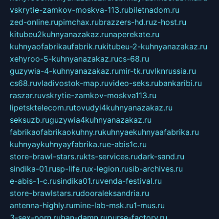
vskrytie-zamkov-moskva-113.ru
biletnadom.ru
zed-online.ru
pimchax.ru
brazzers-hd.ru
z-host.ru
kitubeu2kuhnyanazakaz.ru
naperekate.ru
kuhnyaofabrikaufabrik.ru
kitubeu-2-kuhnyanazakaz.ru
xehyroo-5-kuhnyanazakaz.ru
cs-68.ru
guzywia-4-kuhnyanazakaz.ru
mir-tk.ru
vlknrussia.ru
cs68.ru
vladivostok-map.ru
video-seks.ru
bankaribi.ru
raszar.ru
vskrytie-zamkov-moskva113.ru
lipetsktelecom.ru
tovudyi4kuhnyanazakaz.ru
seksuzb.ru
guzywia4kuhnyanazakaz.ru
fabrikaofabrikaokuhny.ru
kuhnyaekuhnyaafabrika.ru
kuhnyaykuhnyayfabrika.ru
e-abis1c.ru
store-brawl-stars.ru
kts-services.ru
dark-sand.ru
sindika-01.ru
sp-life.ru
x-legion.ru
sib-archives.ru
e-abis-1-c.ru
sindika01.ru
venda-festival.ru
store-brawlstars.ru
dooraleksandria.ru
antenna-highly.ru
mine-lab-msk.ru
1-mus.ru
3-sex-porn.ru
ban-damn.ru
purse-factory.ru