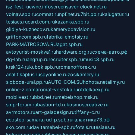
isz-fest.ru
ewnc.info
screensaver-clock.net.ru
volnav.spb.ru
comnat.ru
npf.net.ru
7bit.pp.ru
kalugatur.ru
tesiaes.ru
card.com.ru
kazanka.spb.ru
gildiya-kuznecov.ru
kameryboavision.ru
griffoncom.spb.ru
fabrika-emotsiy.ru
PARK-MATROSOVA.RU
agat.spb.ru
avtoyurist-moskva1.ru
hardware.org.ru
схема-авто.рф
dg-lab.ru
angrup.ru
recruiter.spb.ru
music8.spb.ru
krsk124.ru
kubok.spb.ru
romanofforex.ru
analitikaplus.ru
spyonline.ru
zosikamery.ru
sloboda-ural.pp.ru
AUTO-COM.SU
hohota.net
alimy.ru
online-z.com
aromat-vostoka.ru
otdelkaexp.ru
mobilvest.ru
bbd.net.ru
mebelshop.msk.ru
smp-forum.ru
bastion-td.ru
kosmoscreative.ru
avrmotors.ru
art-galadesign.ru
tiffany-c.ru
ecostep-samara.ru
d-p.spb.ru
галактика73.рф
sko.com.ru
davitamebel-spb.ru
fotsis.ru
tesiaes.ru
kokoroyari.spb.ru
blesna-kazan.ru
mossilver.ru