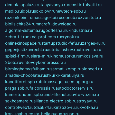
demolalapaluza.ru
tanyavanya.ru
remstir-tolyatti.ru
msdip.ru
jdol.ru
sokolovr.ru
newtech-spb.ru
rezemkleim.ru
massage-tai.ru
seonub.ru
zvonitut.ru
biolisichka24.ru
mncraft-download.ru
algoritm-sistema.ru
godflesh.ru
ru-industria.ru
zebra-tlt.ru
okna-proficom.ru
erynok.ru
onlinekinospace.ru
startupstudio-fefu.ru
zarges-ru.ru
gegenjustizunrecht.ru
autobalashov.ru
utrovortu.ru
spiski-firm.ru
elara-m.ru
kinomusorka.ru
mkcslava.ru
2bets.ru
vintovoykompressor.ru
birminghamvsfulham.ru
sarmat-komp.ru
pioneeri.ru
amadis-chocolate.ru
shkurki-karakulya.ru
kanotiforet.spb.ru
tutmassage.ru
ecolog.org.ru
praga.spb.ru
falcorussia.ru
autodoctorservis.ru
kamertondom.spb.ru
net-life.net.ru
avto-vozim.ru
sakhcamera.ru
alliance-electro.spb.ru
stroyavt.ru
controlweb1.ru
tdsak74.ru
kinzozo-ru.ru
kvotka.ru
iron-snab.ru
costa-bella.ru
eugrus.pp.ru