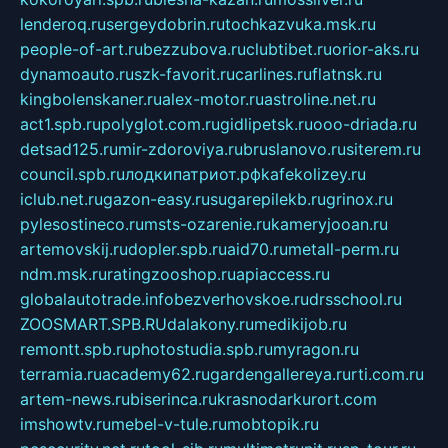
lenderoq.ru
sergeydobrin.ru
tochkazvuka.msk.ru
people-of-art.ru
bezzubova.ru
clubtibet.ru
orior-aks.ru
dynamoauto.ru
szk-favorit.ru
carlines.ru
flatnsk.ru
kingbolenskaner.ru
alex-motor.ru
astroline.net.ru
act1.spb.ru
polyglot.com.ru
gidlipetsk.ru
ooo-driada.ru
detsad125.ru
mir-zdoroviya.ru
bruslanovo.ru
siterem.ru
council.spb.ru
лодкипатриот.рф
kafekolizey.ru
iclub.net.ru
gazon-easy.ru
sugarepilekb.ru
grinox.ru
pylesostineco.ru
msts-ozarenie.ru
kameryjooan.ru
artemovskij.ru
dopler.spb.ru
aid70.ru
metall-perm.ru
ndm.msk.ru
ratingzooshop.ru
apiaccess.ru
globalautotrade.info
bezverhovskoe.ru
drsschool.ru
ZOOSMART.SPB.RU
dalakony.ru
medikijob.ru
remontt.spb.ru
photostudia.spb.ru
myragon.ru
terramia.ru
academy62.ru
gardengallereya.ru
rti.com.ru
artem-news.ru
biserinca.ru
krasnodarkurort.com
imshowtv.ru
mebel-v-tule.ru
mobtopik.ru