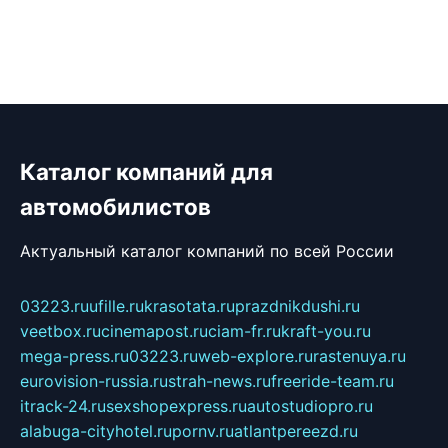
Каталог компаний для
автомобилистов
Актуальный каталог компаний по всей России
03223.ru
ufille.ru
krasotata.ru
prazdnikdushi.ru
veetbox.ru
cinemapost.ru
ciam-fr.ru
kraft-you.ru
mega-press.ru
03223.ru
web-explore.ru
rastenuya.ru
eurovision-russia.ru
strah-news.ru
freeride-team.ru
itrack-24.ru
sexshopexpress.ru
autostudiopro.ru
alabuga-cityhotel.ru
pornv.ru
atlantpereezd.ru