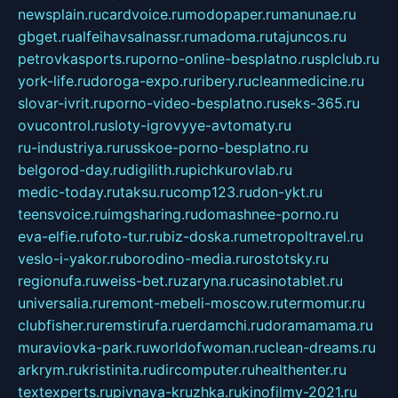
newsplain.ru
cardvoice.ru
modopaper.ru
manunae.ru
gbget.ru
alfeihavsalnassr.ru
madoma.ru
tajuncos.ru
petrovkasports.ru
porno-online-besplatno.ru
splclub.ru
york-life.ru
doroga-expo.ru
ribery.ru
cleanmedicine.ru
slovar-ivrit.ru
porno-video-besplatno.ru
seks-365.ru
ovucontrol.ru
sloty-igrovyye-avtomaty.ru
ru-industriya.ru
russkoe-porno-besplatno.ru
belgorod-day.ru
digilith.ru
pichkurovlab.ru
medic-today.ru
taksu.ru
comp123.ru
don-ykt.ru
teensvoice.ru
imgsharing.ru
domashnee-porno.ru
eva-elfie.ru
foto-tur.ru
biz-doska.ru
metropoltravel.ru
veslo-i-yakor.ru
borodino-media.ru
rostotsky.ru
regionufa.ru
weiss-bet.ru
zaryna.ru
casinotablet.ru
universalia.ru
remont-mebeli-moscow.ru
termomur.ru
clubfisher.ru
remstirufa.ru
erdamchi.ru
doramamama.ru
muraviovka-park.ru
worldofwoman.ru
clean-dreams.ru
arkrym.ru
kristinita.ru
dircomputer.ru
healthenter.ru
textexperts.ru
pivnaya-kruzhka.ru
kinofilmy-2021.ru