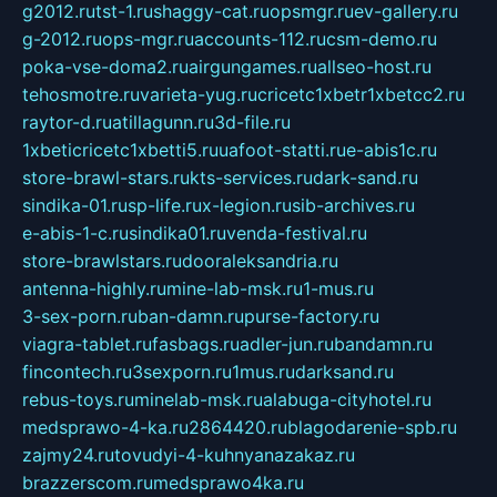
g2012.ru
tst-1.ru
shaggy-cat.ru
opsmgr.ru
ev-gallery.ru
g-2012.ru
ops-mgr.ru
accounts-112.ru
csm-demo.ru
poka-vse-doma2.ru
airgungames.ru
allseo-host.ru
tehosmotre.ru
varieta-yug.ru
cricetc1xbetr1xbetcc2.ru
raytor-d.ru
atillagunn.ru
3d-file.ru
1xbeticricetc1xbetti5.ru
uafoot-statti.ru
e-abis1c.ru
store-brawl-stars.ru
kts-services.ru
dark-sand.ru
sindika-01.ru
sp-life.ru
x-legion.ru
sib-archives.ru
e-abis-1-c.ru
sindika01.ru
venda-festival.ru
store-brawlstars.ru
dooraleksandria.ru
antenna-highly.ru
mine-lab-msk.ru
1-mus.ru
3-sex-porn.ru
ban-damn.ru
purse-factory.ru
viagra-tablet.ru
fasbags.ru
adler-jun.ru
bandamn.ru
fincontech.ru
3sexporn.ru
1mus.ru
darksand.ru
rebus-toys.ru
minelab-msk.ru
alabuga-cityhotel.ru
medsprawo-4-ka.ru
2864420.ru
blagodarenie-spb.ru
zajmy24.ru
tovudyi-4-kuhnyanazakaz.ru
brazzerscom.ru
medsprawo4ka.ru