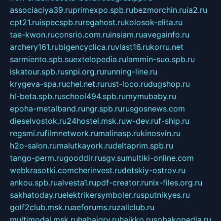
associaciya39.ru
primexpo.spb.ru
bezmorchin.ru
ia2.ru
cpt21.ru
ispecspb.ru
regahost.ru
kolosok-elita.ru
tae-kwon.ru
consrio.com.ru
insiam.ru
avegainfo.ru
archery161.ru
bigencyclica.ru
vlast16.ru
korru.net
sarmiento.spb.su
extelopedia.ru
lammin-suo.spb.ru
iskatour.spb.ru
snpi.org.ru
running-line.ru
krygeva-spa.ru
chel.net.ru
rust-loco.ru
dugshop.ru
hl-beta.spb.ru
school494.spb.ru
mymubaby.ru
epoha-metalband.ru
ngr.spb.ru
rusgosnews.com
dieselvostok.ru
24hostel.msk.ru
w-dev.ru
f-ship.ru
regsmi.ru
filmnetwork.ru
malinasp.ru
kinosvin.ru
h2o-salon.ru
malutkayork.ru
deltaprim.spb.ru
tango-perm.ru
gooddir.ru
sgv.su
multiki-online.com
webkrasotki.com
cherinvest.ru
detskiy-ostrov.ru
ankou.spb.ru
alvesta1.ru
pdf-creator.ru
nix-files.org.ru
sakhatoday.ru
elektrikersymboler.ru
sputnikyes.ru
golf2club.msk.ru
aeforums.ru
zallclub.ru
multimodal.msk.ru
habaigry.ru
haikko.ru
sobakopedia.ru