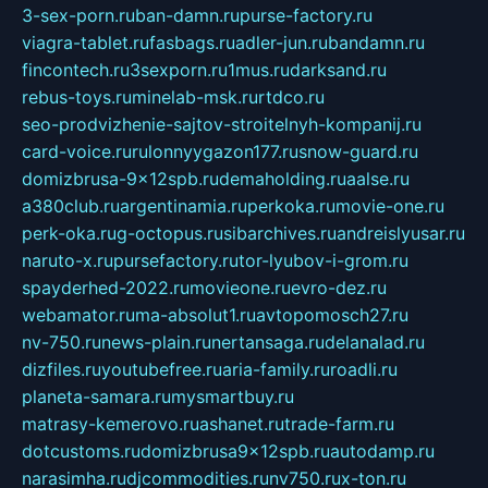
3-sex-porn.ru
ban-damn.ru
purse-factory.ru
viagra-tablet.ru
fasbags.ru
adler-jun.ru
bandamn.ru
fincontech.ru
3sexporn.ru
1mus.ru
darksand.ru
rebus-toys.ru
minelab-msk.ru
rtdco.ru
seo-prodvizhenie-sajtov-stroitelnyh-kompanij.ru
card-voice.ru
rulonnyygazon177.ru
snow-guard.ru
domizbrusa-9x12spb.ru
demaholding.ru
aalse.ru
a380club.ru
argentinamia.ru
perkoka.ru
movie-one.ru
perk-oka.ru
g-octopus.ru
sibarchives.ru
andreislyusar.ru
naruto-x.ru
pursefactory.ru
tor-lyubov-i-grom.ru
spayderhed-2022.ru
movieone.ru
evro-dez.ru
webamator.ru
ma-absolut1.ru
avtopomosch27.ru
nv-750.ru
news-plain.ru
nertansaga.ru
delanalad.ru
dizfiles.ru
youtubefree.ru
aria-family.ru
roadli.ru
planeta-samara.ru
mysmartbuy.ru
matrasy-kemerovo.ru
ashanet.ru
trade-farm.ru
dotcustoms.ru
domizbrusa9x12spb.ru
autodamp.ru
narasimha.ru
djcommodities.ru
nv750.ru
x-ton.ru