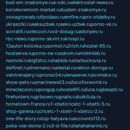
bud-em-znakomye.ru
a-cdc.ru
elektrostal-news.ru
korolevremont-market.ru
budem-znakomye.ru
oooagrosnab.ru
fpodaso.ru
emfire.ru
pro-otdelky.ru
ukrasotki.ru
seksuzbek.ru
seks-uzbek.ru
porno-vk.ru
sovratili.ru
olecoon.ru
vd-dosug.ru
adonyev.ru
rbc-news.ru
porno-skvirt.ru
krospr.ru
13autor-kolonka.ru
sormol.ru
2rich.ru
hostel-65.ru
hostserve.ru
porno-na-russkom.ru
mishinlab.ru
neznobi.ru
bigfatcc.ru
habble.ru
starbucksvia.ru
delfinet.ru
silvernano.ru
elestal.ru
vektor-doroga.ru
velotrenajery.ru
pronso54.ru
lenasever.ru
lovinskix.ru
show-pets.ru
smartnews03.ru
discofoxworld.ru
miraclecoon.ru
pongup.ru
hostel65.ru
liura.ru
glasspb.ru
firehunters.ru
gribowo.ru
gnalis.ru
bulkitula.ru
hometown-france.ru
1-xbeticricetc-1-xbetti-5.ru
shop-garena.ru
cricetc-1-xbetr-1-xbetcc-2.ru
one-life-story.ru
top-halyava.ru
accounts112.ru
poka-vse-doma-2.ru
3-d-file.ru
hahahaharms.ru