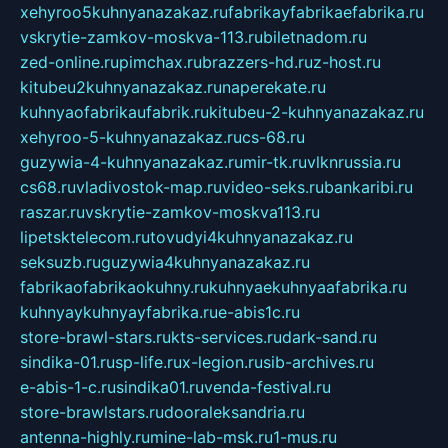
xehyroo5kuhnyanazakaz.ru
fabrikayfabrikaefabrika.ru
vskrytie-zamkov-moskva-113.ru
biletnadom.ru
zed-online.ru
pimchax.ru
brazzers-hd.ru
z-host.ru
kitubeu2kuhnyanazakaz.ru
naperekate.ru
kuhnyaofabrikaufabrik.ru
kitubeu-2-kuhnyanazakaz.ru
xehyroo-5-kuhnyanazakaz.ru
cs-68.ru
guzywia-4-kuhnyanazakaz.ru
mir-tk.ru
vlknrussia.ru
cs68.ru
vladivostok-map.ru
video-seks.ru
bankaribi.ru
raszar.ru
vskrytie-zamkov-moskva113.ru
lipetsktelecom.ru
tovudyi4kuhnyanazakaz.ru
seksuzb.ru
guzywia4kuhnyanazakaz.ru
fabrikaofabrikaokuhny.ru
kuhnyaekuhnyaafabrika.ru
kuhnyaykuhnyayfabrika.ru
e-abis1c.ru
store-brawl-stars.ru
kts-services.ru
dark-sand.ru
sindika-01.ru
sp-life.ru
x-legion.ru
sib-archives.ru
e-abis-1-c.ru
sindika01.ru
venda-festival.ru
store-brawlstars.ru
dooraleksandria.ru
antenna-highly.ru
mine-lab-msk.ru
1-mus.ru