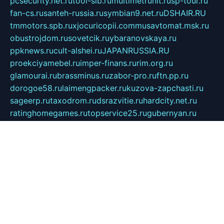
pcsecurity.net.ru
tool-sib.ru
multimetrunit.ru
sp-tour.ru
fan-cs.ru
santeh-russia.ru
symbian9.net.ru
DSHAIR.RU
tmmotors.spb.ru
xjocuricopii.com
musavtomat.msk.ru
obustrojdom.ru
sovetcik.ru
ybaranovskaya.ru
ppknews.ru
cult-alshei.ru
JAPANRUSSIA.RU
proekciyamebel.ru
imper-finans.ru
rim.org.ru
glamourai.ru
brassminus.ru
zabor-pro.ru
ftn.pp.ru
dorogoe58.ru
laimengpacker.ru
kuzova-zapchasti.ru
sageerp.ru
taxodrom.ru
dsrazvitie.ru
hardcity.net.ru
ratinghomegames.ru
topservice25.ru
gubernyan.ru
gtglasslined.ru
ii4.ru
tssport.spb.ru
andorra24.com
blackwallstreet.ru
oboimos.ru
optim-doors.com.ru
ikuch.ru
nycr.org.ru
npa21.ru
vremya-ch.spb.ru
desert000.ru
ivtorgi.ru
ifiori.ru
catalog-statei.ru
dcv.org.ru
spetsmaster174.ru
ipkameryhiseeu.ru
dum26.ru
ruspol.spb.ru
fr-opendp.ru
kam-solnyshko.ru
cheyenne-arapaho.ru
sevzapmetal.spb.ru
ted-lapidus.spb.ru
parasite-eliminator.ru